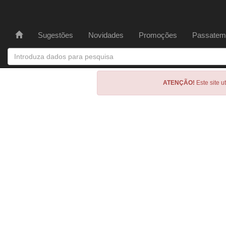
Sugestões
Novidades
Promoções
Passatem
ATENÇÃO!
Este site u