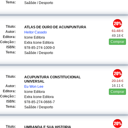
Tema:
Saãšde / Desporto
Titulo:
ATLAS DE OURO DE ACUNPUNTURA
61.48 €
Autor:
Heitor Casado
49.18 €
Editora:
Icone Editora
Comprar
Coleção::
Extra Icone Editora
ISBN:
978-85-274-1009-0
Tema:
Saãšde / Desporto
Titulo:
ACUPUNTURA CONSTITUCIONAL
20.14 €
UNIVERSAL
16.11 €
Autor:
Eu Won Lee
Editora:
Icone Editora
Comprar
Coleção::
Extra Icone Editora
ISBN:
978-85-274-0666-7
Tema:
Saãšde / Desporto
Titulo:
UMBANDA E SUA HISTORIA