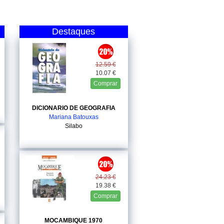
Destaques
12.59 €
10.07 €
Comprar
DICIONARIO DE GEOGRAFIA
Mariana Batouxas
Silabo
24.23 €
19.38 €
Comprar
MOCAMBIQUE 1970