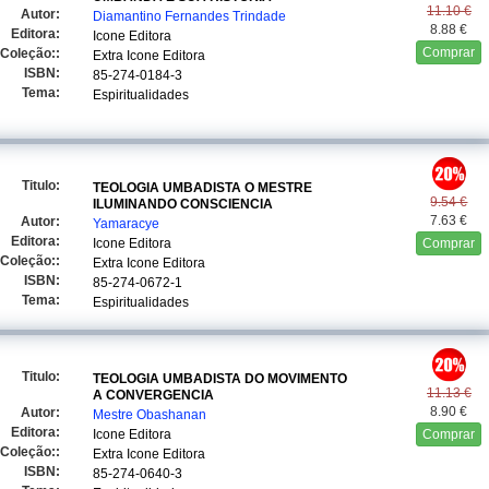
11.10 €
Autor:
Diamantino Fernandes Trindade
8.88 €
Editora:
Icone Editora
Comprar
Coleção::
Extra Icone Editora
ISBN:
85-274-0184-3
Tema:
Espiritualidades
Titulo:
TEOLOGIA UMBADISTA O MESTRE
9.54 €
ILUMINANDO CONSCIENCIA
7.63 €
Autor:
Yamaracye
Editora:
Icone Editora
Comprar
Coleção::
Extra Icone Editora
ISBN:
85-274-0672-1
Tema:
Espiritualidades
Titulo:
TEOLOGIA UMBADISTA DO MOVIMENTO
11.13 €
A CONVERGENCIA
8.90 €
Autor:
Mestre Obashanan
Editora:
Icone Editora
Comprar
Coleção::
Extra Icone Editora
ISBN:
85-274-0640-3