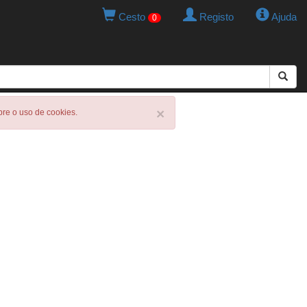
Cesto
Registo
Ajuda
0
×
obre o uso de cookies.