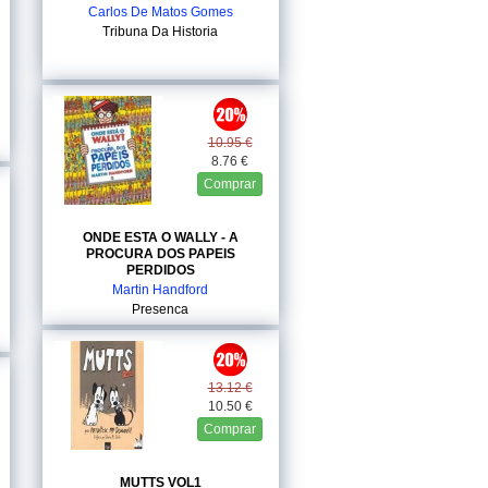
Carlos De Matos Gomes
Tribuna Da Historia
10.95 €
8.76 €
Comprar
ONDE ESTA O WALLY - A
PROCURA DOS PAPEIS
PERDIDOS
Martin Handford
Presenca
13.12 €
10.50 €
Comprar
MUTTS VOL1