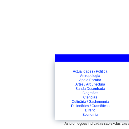
Actualidades / Politica
Antropologia
Apoio Escolar
Artes / Arquitectura
Banda Desenhada
Biografias
Ciencias
Culinãria / Gastronomia
Dicionãrios / Gramãticas
Direito
Economia
As promoções indicadas são exclusivas pa