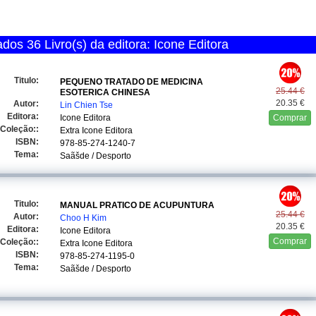
os 36 Livro(s) da editora: Icone Editora
Titulo:
PEQUENO TRATADO DE MEDICINA
25.44 €
ESOTERICA CHINESA
20.35 €
Autor:
Lin Chien Tse
Editora:
Icone Editora
Comprar
Coleção::
Extra Icone Editora
ISBN:
978-85-274-1240-7
Tema:
Saãšde / Desporto
Titulo:
MANUAL PRATICO DE ACUPUNTURA
25.44 €
Autor:
Choo H Kim
20.35 €
Editora:
Icone Editora
Comprar
Coleção::
Extra Icone Editora
ISBN:
978-85-274-1195-0
Tema:
Saãšde / Desporto