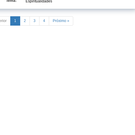
Tema:
Espiritualidades
erior
1
2
3
4
Próximo »