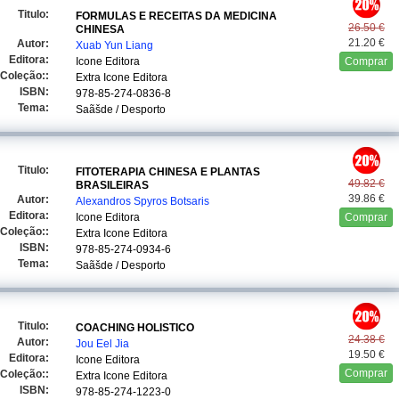
Titulo:
FORMULAS E RECEITAS DA MEDICINA
26.50 €
CHINESA
21.20 €
Autor:
Xuab Yun Liang
Editora:
Icone Editora
Comprar
Coleção::
Extra Icone Editora
ISBN:
978-85-274-0836-8
Tema:
Saãšde / Desporto
Titulo:
FITOTERAPIA CHINESA E PLANTAS
49.82 €
BRASILEIRAS
39.86 €
Autor:
Alexandros Spyros Botsaris
Editora:
Icone Editora
Comprar
Coleção::
Extra Icone Editora
ISBN:
978-85-274-0934-6
Tema:
Saãšde / Desporto
Titulo:
COACHING HOLISTICO
24.38 €
Autor:
Jou Eel Jia
19.50 €
Editora:
Icone Editora
Comprar
Coleção::
Extra Icone Editora
ISBN:
978-85-274-1223-0