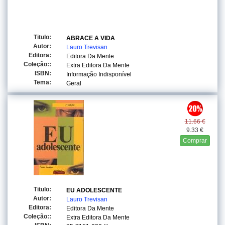
Titulo:
ABRACE A VIDA
Autor:
Lauro Trevisan
Editora:
Editora Da Mente
Coleção::
Extra Editora Da Mente
ISBN:
Informação Indisponível
Tema:
Geral
11.66 €
9.33 €
Comprar
Titulo:
EU ADOLESCENTE
Autor:
Lauro Trevisan
Editora:
Editora Da Mente
Coleção::
Extra Editora Da Mente