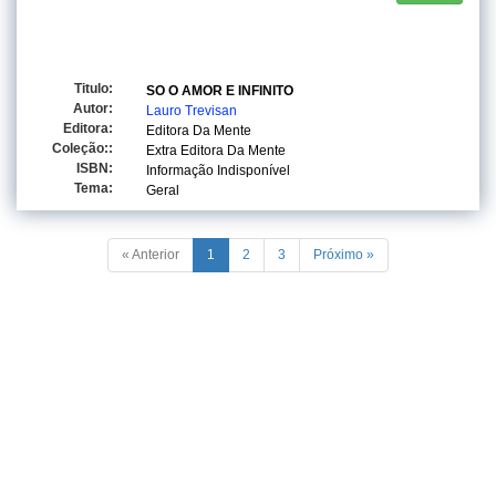
Titulo:
SO O AMOR E INFINITO
Autor:
Lauro Trevisan
Editora:
Editora Da Mente
Coleção::
Extra Editora Da Mente
ISBN:
Informação Indisponível
Tema:
Geral
« Anterior
1
2
3
Próximo »