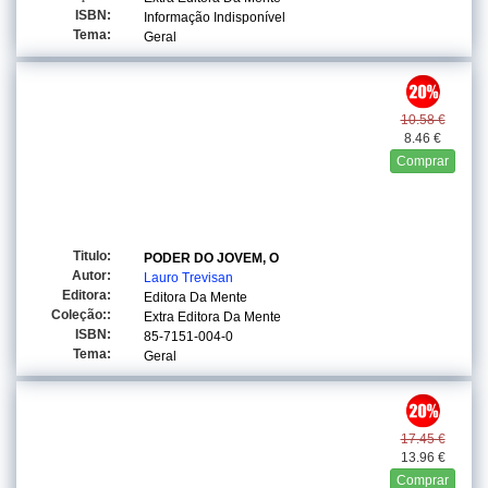
ISBN:
Informação Indisponível
Tema:
Geral
10.58 €
8.46 €
Comprar
Titulo:
PODER DO JOVEM, O
Autor:
Lauro Trevisan
Editora:
Editora Da Mente
Coleção::
Extra Editora Da Mente
ISBN:
85-7151-004-0
Tema:
Geral
17.45 €
13.96 €
Comprar