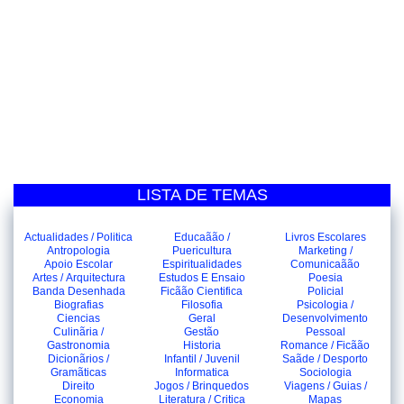
LISTA DE TEMAS
Actualidades / Politica
Educaãão /
Livros Escolares
Antropologia
Puericultura
Marketing /
Apoio Escolar
Espiritualidades
Comunicaãão
Artes / Arquitectura
Estudos E Ensaio
Poesia
Banda Desenhada
Ficãão Cientifica
Policial
Biografias
Filosofia
Psicologia /
Ciencias
Geral
Desenvolvimento
Culinãria /
Gestão
Pessoal
Gastronomia
Historia
Romance / Ficãão
Dicionãrios /
Infantil / Juvenil
Saãde / Desporto
Gramãticas
Informatica
Sociologia
Direito
Jogos / Brinquedos
Viagens / Guias /
Economia
Literatura / Critica
Mapas