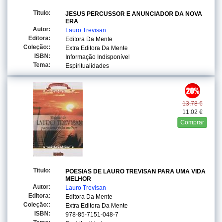
Titulo:
JESUS PERCUSSOR E ANUNCIADOR DA NOVA
ERA
Autor:
Lauro Trevisan
Editora:
Editora Da Mente
Coleção::
Extra Editora Da Mente
ISBN:
Informação Indisponível
Tema:
Espiritualidades
13.78 €
11.02 €
Comprar
Titulo:
POESIAS DE LAURO TREVISAN PARA UMA VIDA
MELHOR
Autor:
Lauro Trevisan
Editora:
Editora Da Mente
Coleção::
Extra Editora Da Mente
ISBN:
978-85-7151-048-7