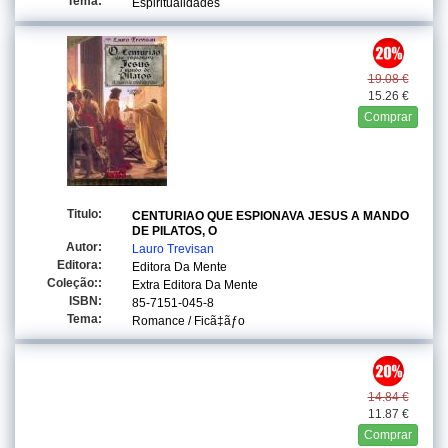
Tema:
Espiritualidades
19.08 €
15.26 €
Comprar
Titulo:
CENTURIAO QUE ESPIONAVA JESUS A MANDO
DE PILATOS, O
Autor:
Lauro Trevisan
Editora:
Editora Da Mente
Coleção::
Extra Editora Da Mente
ISBN:
85-7151-045-8
Tema:
Romance / Ficã‡ãƒo
14.84 €
11.87 €
Comprar