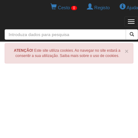
Cesto
Registo
Ajuda
0
Tog
navi
×
ATENÇÃO!
Este site utiliza cookies. Ao navegar no site estará a
consentir a sua utilização. Saiba mais sobre o uso de cookies.