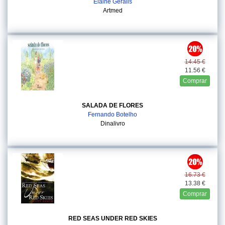
Elaine Geralis
Artmed
14.45 €
11.56 €
Comprar
SALADA DE FLORES
Fernando Botelho
Dinalivro
16.73 €
13.38 €
Comprar
RED SEAS UNDER RED SKIES