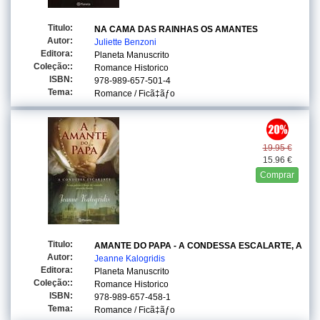
Titulo:
NA CAMA DAS RAINHAS OS AMANTES
Autor:
Juliette Benzoni
Editora:
Planeta Manuscrito
Coleção::
Romance Historico
ISBN:
978-989-657-501-4
Tema:
Romance / Ficã‡ãƒo
19.95 €
15.96 €
Comprar
Titulo:
AMANTE DO PAPA - A CONDESSA ESCALARTE, A
Autor:
Jeanne Kalogridis
Editora:
Planeta Manuscrito
Coleção::
Romance Historico
ISBN:
978-989-657-458-1
Tema:
Romance / Ficã‡ãƒo