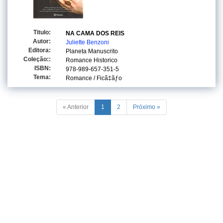
Titulo:
NA CAMA DOS REIS
Autor:
Juliette Benzoni
Editora:
Planeta Manuscrito
Coleção::
Romance Historico
ISBN:
978-989-657-351-5
Tema:
Romance / Ficã‡ãƒo
« Anterior
1
2
Próximo »