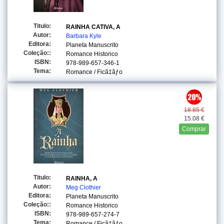
Titulo:
RAINHA CATIVA, A
Autor:
Barbara Kyle
Editora:
Planeta Manuscrito
Coleção::
Romance Historico
ISBN:
978-989-657-346-1
Tema:
Romance / Ficã‡ãƒo
18.85 €
15.08 €
Comprar
Titulo:
RAINHA, A
Autor:
Meg Clothier
Editora:
Planeta Manuscrito
Coleção::
Romance Historico
ISBN:
978-989-657-274-7
Tema:
Romance / Ficã‡ãƒo