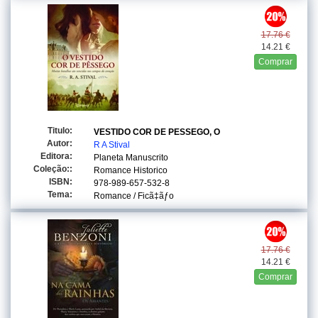
17.76 €
14.21 €
Comprar
Titulo:
VESTIDO COR DE PESSEGO, O
Autor:
R A Stival
Editora:
Planeta Manuscrito
Coleção::
Romance Historico
ISBN:
978-989-657-532-8
Tema:
Romance / Ficã‡ãƒo
17.76 €
14.21 €
Comprar