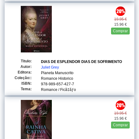
19.95 €
15.96 €
Comprar
Titulo:
DIAS DE ESPLENDOR DIAS DE SOFRIMENTO
Autor:
Juliet Grey
Editora:
Planeta Manuscrito
Coleção::
Romance Historico
ISBN:
978-989-657-427-7
Tema:
Romance / Ficã‡ãƒo
19.95 €
15.96 €
Comprar