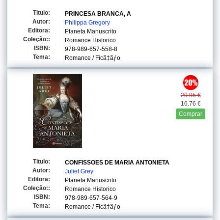
Titulo:
PRINCESA BRANCA, A
Autor:
Philippa Gregory
Editora:
Planeta Manuscrito
Coleção::
Romance Historico
ISBN:
978-989-657-558-8
Tema:
Romance / Ficã‡ãƒo
20.95 €
16.76 €
Comprar
Titulo:
CONFISSOES DE MARIA ANTONIETA
Autor:
Juliet Grey
Editora:
Planeta Manuscrito
Coleção::
Romance Historico
ISBN:
978-989-657-564-9
Tema:
Romance / Ficã‡ãƒo