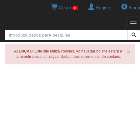
Cesto
Registo
Ajuda
0
Tog
navi
×
ATENÇÃO!
Este site utiliza cookies. Ao navegar no site estará a
consentir a sua utilização. Saiba mais sobre o uso de cookies.