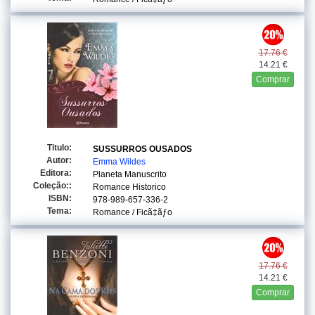
17.76 €
14.21 €
Comprar
Titulo:
SUSSURROS OUSADOS
Autor:
Emma Wildes
Editora:
Planeta Manuscrito
Coleção::
Romance Historico
ISBN:
978-989-657-336-2
Tema:
Romance / Ficã‡ãƒo
17.76 €
14.21 €
Comprar