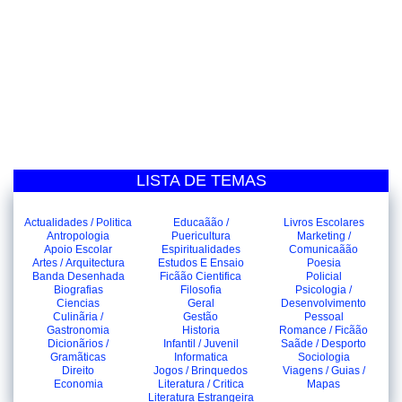
LISTA DE TEMAS
Actualidades / Politica
Educaãão /
Livros Escolares
Antropologia
Puericultura
Marketing /
Apoio Escolar
Espiritualidades
Comunicaãão
Artes / Arquitectura
Estudos E Ensaio
Poesia
Banda Desenhada
Ficãão Cientifica
Policial
Biografias
Filosofia
Psicologia /
Ciencias
Geral
Desenvolvimento
Culinãria /
Gestão
Pessoal
Gastronomia
Historia
Romance / Ficãão
Dicionãrios /
Infantil / Juvenil
Saãde / Desporto
Gramãticas
Informatica
Sociologia
Direito
Jogos / Brinquedos
Viagens / Guias /
Economia
Literatura / Critica
Mapas
Literatura Estrangeira