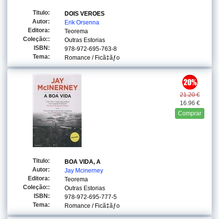
Titulo:
DOIS VEROES
Autor:
Erik Orsenna
Editora:
Teorema
Coleção::
Outras Estorias
ISBN:
978-972-695-763-8
Tema:
Romance / Ficã‡ãƒo
21.20 €
16.96 €
Comprar
Titulo:
BOA VIDA, A
Autor:
Jay Mcinerney
Editora:
Teorema
Coleção::
Outras Estorias
ISBN:
978-972-695-777-5
Tema:
Romance / Ficã‡ãƒo