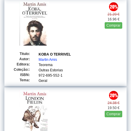
21.20 €
16.96 €
Comprar
Titulo:
KOBA O TERRIVEL
Autor:
Martin Amis
Editora:
Teorema
Coleção::
Outras Estorias
ISBN:
972-695-552-1
Tema:
Geral
24.38 €
19.50 €
Comprar