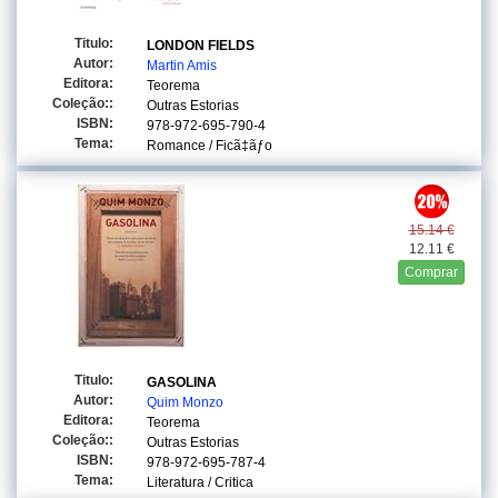
Titulo:
LONDON FIELDS
Autor:
Martin Amis
Editora:
Teorema
Coleção::
Outras Estorias
ISBN:
978-972-695-790-4
Tema:
Romance / Ficã‡ãƒo
15.14 €
12.11 €
Comprar
Titulo:
GASOLINA
Autor:
Quim Monzo
Editora:
Teorema
Coleção::
Outras Estorias
ISBN:
978-972-695-787-4
Tema:
Literatura / Critica