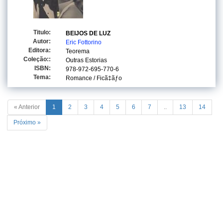
Titulo:
BEIJOS DE LUZ
Autor:
Eric Fottorino
Editora:
Teorema
Coleção::
Outras Estorias
ISBN:
978-972-695-770-6
Tema:
Romance / Ficã‡ãƒo
« Anterior
1
2
3
4
5
6
7
..
13
14
Próximo »