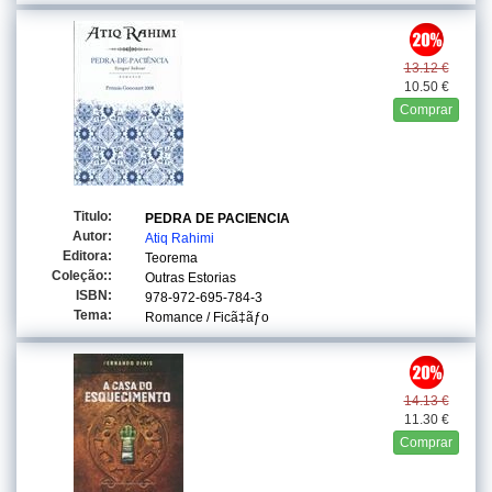
13.12 €
10.50 €
Comprar
Titulo:
PEDRA DE PACIENCIA
Autor:
Atiq Rahimi
Editora:
Teorema
Coleção::
Outras Estorias
ISBN:
978-972-695-784-3
Tema:
Romance / Ficã‡ãƒo
14.13 €
11.30 €
Comprar