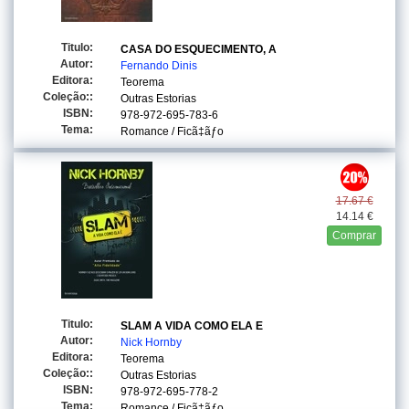
Titulo:
CASA DO ESQUECIMENTO, A
Autor:
Fernando Dinis
Editora:
Teorema
Coleção::
Outras Estorias
ISBN:
978-972-695-783-6
Tema:
Romance / Ficã‡ãƒo
17.67 €
14.14 €
Comprar
Titulo:
SLAM A VIDA COMO ELA E
Autor:
Nick Hornby
Editora:
Teorema
Coleção::
Outras Estorias
ISBN:
978-972-695-778-2
Tema:
Romance / Ficã‡ãƒo