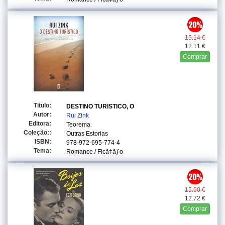
15.14 €
12.11 €
Comprar
Titulo:
DESTINO TURISTICO, O
Autor:
Rui Zink
Editora:
Teorema
Coleção::
Outras Estorias
ISBN:
978-972-695-774-4
Tema:
Romance / Ficã‡ãƒo
15.90 €
12.72 €
Comprar