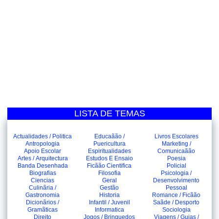
LISTA DE TEMAS
Actualidades / Politica
Educaãão /
Livros Escolares
Antropologia
Puericultura
Marketing /
Apoio Escolar
Espiritualidades
Comunicaãão
Artes / Arquitectura
Estudos E Ensaio
Poesia
Banda Desenhada
Ficãão Cientifica
Policial
Biografias
Filosofia
Psicologia /
Ciencias
Geral
Desenvolvimento
Culinãria /
Gestão
Pessoal
Gastronomia
Historia
Romance / Ficãão
Dicionãrios /
Infantil / Juvenil
Saãde / Desporto
Gramãticas
Informatica
Sociologia
Direito
Jogos / Brinquedos
Viagens / Guias /