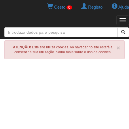
Cesto
Registo
Ajuda
0
Tog
navi
×
ATENÇÃO!
Este site utiliza cookies. Ao navegar no site estará a
consentir a sua utilização. Saiba mais sobre o uso de cookies.