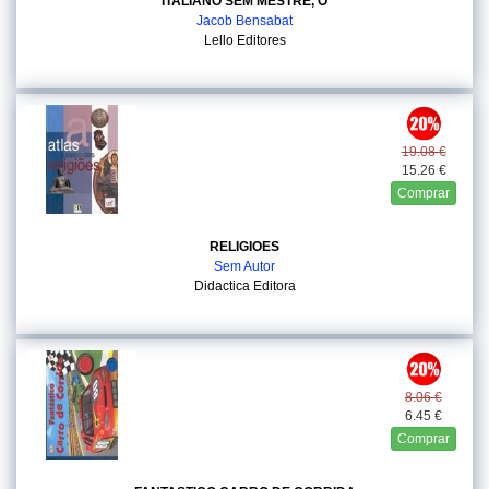
ITALIANO SEM MESTRE, O
Jacob Bensabat
Lello Editores
19.08 €
15.26 €
Comprar
RELIGIOES
Sem Autor
Didactica Editora
8.06 €
6.45 €
Comprar