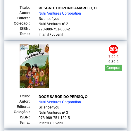
Titulo:
RESGATE DO REINO AMARELO, O
Autor:
Nutri Ventures Corporation
Editora:
Science4you
Coleção::
Nutri Ventures
nº 2
ISBN:
978-989-751-050-2
Tema:
Infantil / Juvenil
7.99 €
6.39 €
Comprar
Titulo:
DOCE SABOR DO PERIGO, O
Autor:
Nutri Ventures Corporation
Editora:
Science4you
Coleção::
Nutri Ventures
nº 3
ISBN:
978-989-751-132-5
Tema:
Infantil / Juvenil