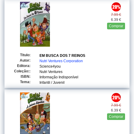
7.99 €
6.39 €
Comprar
Titulo:
EM BUSCA DOS 7 REINOS
Autor:
Nutri Ventures Corporation
Editora:
Science4you
Coleção::
Nutri Ventures
ISBN:
Informação Indisponível
Tema:
Infantil / Juvenil
7.99 €
6.39 €
Comprar