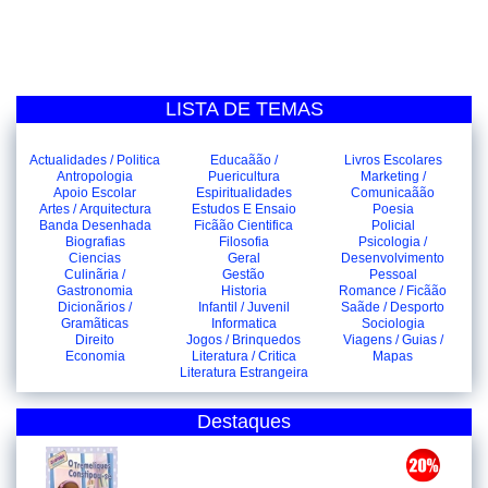
LISTA DE TEMAS
Actualidades / Politica
Educaãão /
Livros Escolares
Antropologia
Puericultura
Marketing /
Apoio Escolar
Espiritualidades
Comunicaãão
Artes / Arquitectura
Estudos E Ensaio
Poesia
Banda Desenhada
Ficãão Cientifica
Policial
Biografias
Filosofia
Psicologia /
Ciencias
Geral
Desenvolvimento
Culinãria /
Gestão
Pessoal
Gastronomia
Historia
Romance / Ficãão
Dicionãrios /
Infantil / Juvenil
Saãde / Desporto
Gramãticas
Informatica
Sociologia
Direito
Jogos / Brinquedos
Viagens / Guias /
Economia
Literatura / Critica
Mapas
Literatura Estrangeira
Destaques