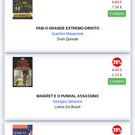
8.85 €
7.08 €
Comprar
FABI O GRANDE EXTREMO-DIREITO
Joachim Masannek
Dom Quixote
4.04 €
3.23 €
Comprar
MAIGRET E O PUNHAL ASSASSINO
Georges Simenon
Livros Do Brasil