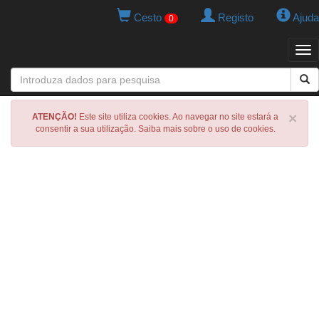
Cesto
Registo
Ajuda
0
Tog
navi
×
ATENÇÃO!
Este site utiliza cookies. Ao navegar no site estará a
consentir a sua utilização. Saiba mais sobre o uso de cookies.