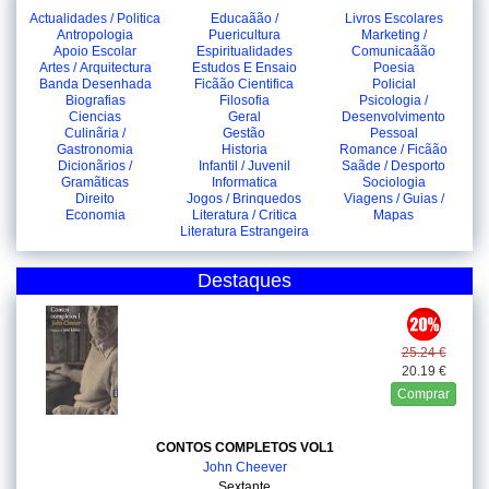
Actualidades / Politica
Educaãão /
Livros Escolares
Antropologia
Puericultura
Marketing /
Apoio Escolar
Espiritualidades
Comunicaãão
Artes / Arquitectura
Estudos E Ensaio
Poesia
Banda Desenhada
Ficãão Cientifica
Policial
Biografias
Filosofia
Psicologia /
Ciencias
Geral
Desenvolvimento
Culinãria /
Gestão
Pessoal
Gastronomia
Historia
Romance / Ficãão
Dicionãrios /
Infantil / Juvenil
Saãde / Desporto
Gramãticas
Informatica
Sociologia
Direito
Jogos / Brinquedos
Viagens / Guias /
Economia
Literatura / Critica
Mapas
Literatura Estrangeira
Destaques
25.24 €
20.19 €
Comprar
CONTOS COMPLETOS VOL1
John Cheever
Sextante