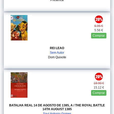
Presenca
6.95 €
5.56 €
Comprar
REI LEAO
Sem Autor
Dom Quixote
18.90 €
15.12 €
Comprar
BATALHA REAL 14 DE AGOSTO DE 1385, A / THE ROYAL BATTLE
14TH AUGUST 1385
Saul Antonio Gomes