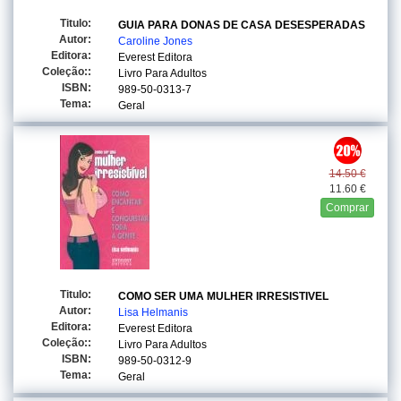
Titulo:
GUIA PARA DONAS DE CASA DESESPERADAS
Autor:
Caroline Jones
Editora:
Everest Editora
Coleção::
Livro Para Adultos
ISBN:
989-50-0313-7
Tema:
Geral
14.50 €
11.60 €
Comprar
Titulo:
COMO SER UMA MULHER IRRESISTIVEL
Autor:
Lisa Helmanis
Editora:
Everest Editora
Coleção::
Livro Para Adultos
ISBN:
989-50-0312-9
Tema:
Geral