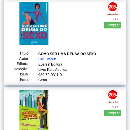
14.50 €
11.60 €
Comprar
Titulo:
COMO SER UMA DEUSA DO SEXO
Autor:
Flic Everett
Editora:
Everest Editora
Coleção::
Livro Para Adultos
ISBN:
989-50-0311-0
Tema:
Geral
14.50 €
11.60 €
Comprar