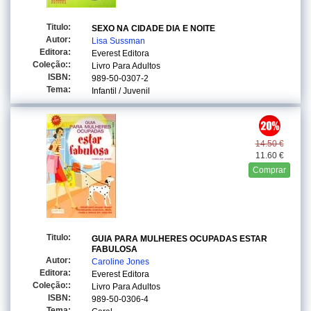
Titulo:
SEXO NA CIDADE DIA E NOITE
Autor:
Lisa Sussman
Editora:
Everest Editora
Coleção::
Livro Para Adultos
ISBN:
989-50-0307-2
Tema:
Infantil / Juvenil
14.50 €
11.60 €
Comprar
Titulo:
GUIA PARA MULHERES OCUPADAS ESTAR
FABULOSA
Autor:
Caroline Jones
Editora:
Everest Editora
Coleção::
Livro Para Adultos
ISBN:
989-50-0306-4
Tema: