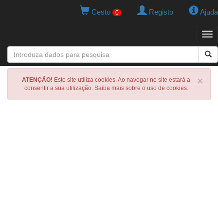
Cesto
Registo
Ajuda
0
Tog
navi
×
ATENÇÃO!
Este site utiliza cookies. Ao navegar no site estará a
consentir a sua utilização. Saiba mais sobre o uso de cookies.