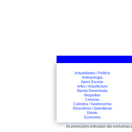
Actualidades / Politica
Antropologia
Apoio Escolar
Artes / Arquitectura
Banda Desenhada
Biografias
Ciencias
Culinãria / Gastronomia
Dicionãrios / Gramãticas
Direito
Economia
As promoções indicadas são exclusivas pa