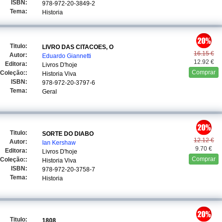
ISBN:
978-972-20-3849-2
Tema:
Historia
Titulo:
LIVRO DAS CITACOES, O
16.15 €
Autor:
Eduardo Giannetti
12.92 €
Editora:
Livros D'hoje
Comprar
Coleção::
Historia Viva
ISBN:
978-972-20-3797-6
Tema:
Geral
Titulo:
SORTE DO DIABO
12.12 €
Autor:
Ian Kershaw
9.70 €
Editora:
Livros D'hoje
Comprar
Coleção::
Historia Viva
ISBN:
978-972-20-3758-7
Tema:
Historia
Titulo:
1808