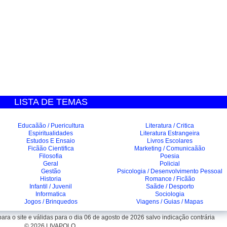
LISTA DE TEMAS
Educaãão / Puericultura
Literatura / Critica
Espiritualidades
Literatura Estrangeira
Estudos E Ensaio
Livros Escolares
Ficãão Cientifica
Marketing / Comunicaãão
Filosofia
Poesia
Geral
Policial
Gestão
Psicologia / Desenvolvimento Pessoal
Historia
Romance / Ficãão
Infantil / Juvenil
Saãde / Desporto
Informatica
Sociologia
Jogos / Brinquedos
Viagens / Guias / Mapas
ra o site e válidas para o dia 06 de agosto de 2026 salvo indicação contrária
© 2026 LIVAPOLO.