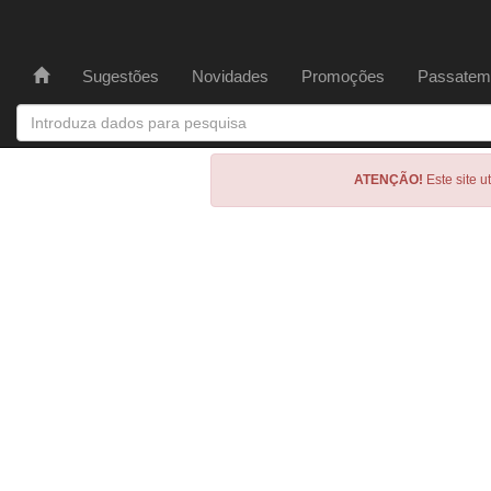
Sugestões
Novidades
Promoções
Passatem
ATENÇÃO!
Este site u