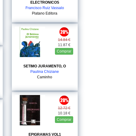
ELECTRONICOS
Francisco Ruiz Vassalo
Platano Editora
14.84 €
11.87 €
Comprar
SETIMO JURAMENTO, O
Paulina Chiziane
Caminho
12.72 €
10.18 €
Comprar
EPIGRAMAS VOL1