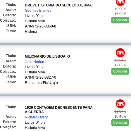
Titulo:
BREVE HISTORIA DO SECULO XX, UMA
19.90 €
Autor:
Geoffrey Blainey
15.92 €
Editora:
Livros D'hoje
Comprar
Coleção::
Historia Viva
ISBN:
978-972-20-3850-8
Tema:
Historia
Titulo:
MILIONARIO DE LISBOA, O
15.04 €
Autor:
Jose Norton
12.03 €
Editora:
Livros D'hoje
Comprar
Coleção::
Historia Viva
ISBN:
978-972-20-3827-0
Tema:
Romance / Ficã‡ãƒo
Titulo:
1939 CONTAGEM DECRESCENTE PARA
13.07 €
A GUERRA
10.46 €
Autor:
Richard Overy
Editora:
Livros D'hoje
Comprar
Coleção::
Historia Viva