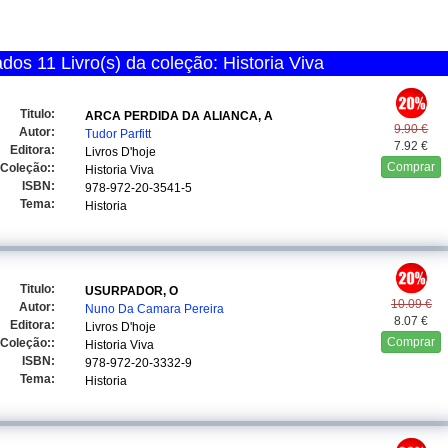
os 11 Livro(s) da coleção: Historia Viva
Titulo:
ARCA PERDIDA DA ALIANCA, A
9.90 €
Autor:
Tudor Parfitt
7.92 €
Editora:
Livros D'hoje
Comprar
Coleção::
Historia Viva
ISBN:
978-972-20-3541-5
Tema:
Historia
Titulo:
USURPADOR, O
10.09 €
Autor:
Nuno Da Camara Pereira
8.07 €
Editora:
Livros D'hoje
Comprar
Coleção::
Historia Viva
ISBN:
978-972-20-3332-9
Tema:
Historia