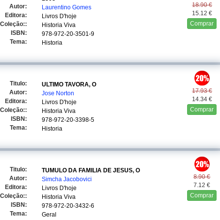
18.90 €
Autor:
Laurentino Gomes
15.12 €
Editora:
Livros D'hoje
Comprar
Coleção::
Historia Viva
ISBN:
978-972-20-3501-9
Tema:
Historia
Titulo:
ULTIMO TAVORA, O
17.93 €
Autor:
Jose Norton
14.34 €
Editora:
Livros D'hoje
Comprar
Coleção::
Historia Viva
ISBN:
978-972-20-3398-5
Tema:
Historia
Titulo:
TUMULO DA FAMILIA DE JESUS, O
8.90 €
Autor:
Simcha Jacobovici
7.12 €
Editora:
Livros D'hoje
Comprar
Coleção::
Historia Viva
ISBN:
978-972-20-3432-6
Tema:
Geral