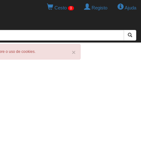
Cesto
Registo
Ajuda
0
×
obre o uso de cookies.