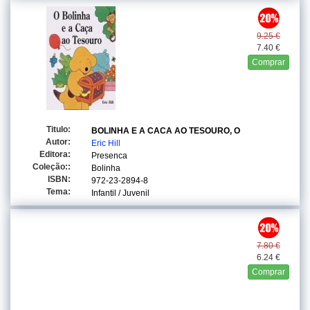
9.25 €
7.40 €
Comprar
Titulo:
BOLINHA E A CACA AO TESOURO, O
Autor:
Eric Hill
Editora:
Presenca
Coleção::
Bolinha
ISBN:
972-23-2894-8
Tema:
Infantil / Juvenil
7.80 €
6.24 €
Comprar