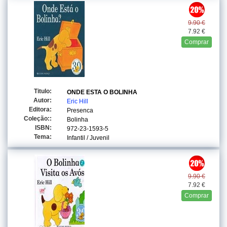
9.90 €
7.92 €
Comprar
Titulo:
ONDE ESTA O BOLINHA
Autor:
Eric Hill
Editora:
Presenca
Coleção::
Bolinha
ISBN:
972-23-1593-5
Tema:
Infantil / Juvenil
9.90 €
7.92 €
Comprar