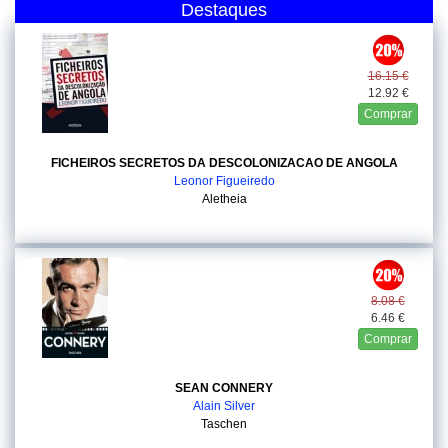
Destaques
16.15 €
12.92 €
Comprar
FICHEIROS SECRETOS DA DESCOLONIZACAO DE ANGOLA
Leonor Figueiredo
Aletheia
8.08 €
6.46 €
Comprar
SEAN CONNERY
Alain Silver
Taschen