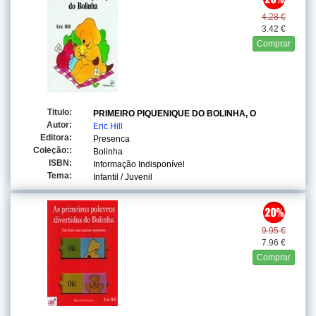
4.28 €
3.42 €
Comprar
Titulo:
PRIMEIRO PIQUENIQUE DO BOLINHA, O
Autor:
Eric Hill
Editora:
Presenca
Coleção::
Bolinha
ISBN:
Informação Indisponível
Tema:
Infantil / Juvenil
9.95 €
7.96 €
Comprar