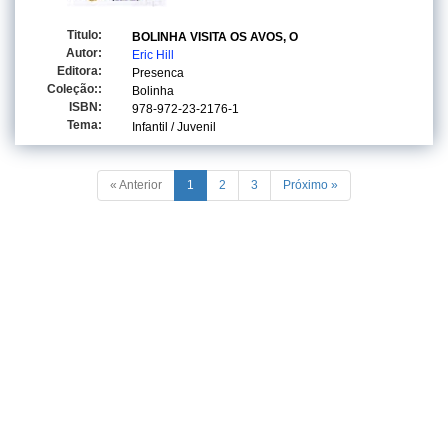
Titulo:
BOLINHA VISITA OS AVOS, O
Autor:
Eric Hill
Editora:
Presenca
Coleção::
Bolinha
ISBN:
978-972-23-2176-1
Tema:
Infantil / Juvenil
« Anterior
1
2
3
Próximo »