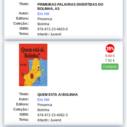
Titulo:
PRIMEIRAS PALAVRAS DIVERTIDAS DO
BOLINHA, AS
Autor:
Eric Hill
Editora:
Presenca
Coleção::
Bolinha
ISBN:
978-972-23-4603-0
Tema:
Infantil / Juvenil
9.90 €
7.92 €
Comprar
Titulo:
QUEM ESTA AI BOLINHA
Autor:
Eric Hill
Editora:
Presenca
Coleção::
Bolinha
ISBN:
978-972-23-4082-3
Tema:
Infantil / Juvenil