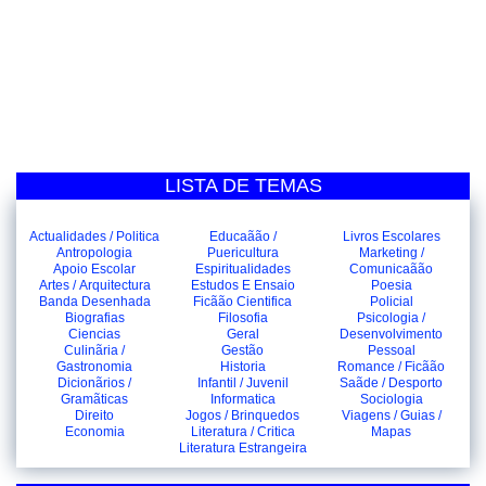
LISTA DE TEMAS
Actualidades / Politica
Educaãão /
Livros Escolares
Antropologia
Puericultura
Marketing /
Apoio Escolar
Espiritualidades
Comunicaãão
Artes / Arquitectura
Estudos E Ensaio
Poesia
Banda Desenhada
Ficãão Cientifica
Policial
Biografias
Filosofia
Psicologia /
Ciencias
Geral
Desenvolvimento
Culinãria /
Gestão
Pessoal
Gastronomia
Historia
Romance / Ficãão
Dicionãrios /
Infantil / Juvenil
Saãde / Desporto
Gramãticas
Informatica
Sociologia
Direito
Jogos / Brinquedos
Viagens / Guias /
Economia
Literatura / Critica
Mapas
Literatura Estrangeira