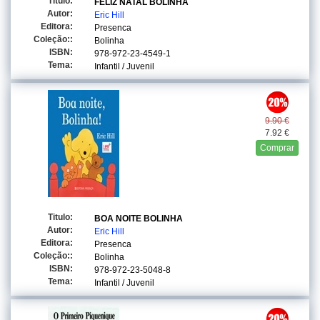
Titulo:
FELIZ NATAL BOLINHA
Autor:
Eric Hill
Editora:
Presenca
Coleção::
Bolinha
ISBN:
978-972-23-4549-1
Tema:
Infantil / Juvenil
9.90 €
7.92 €
Comprar
Titulo:
BOA NOITE BOLINHA
Autor:
Eric Hill
Editora:
Presenca
Coleção::
Bolinha
ISBN:
978-972-23-5048-8
Tema:
Infantil / Juvenil