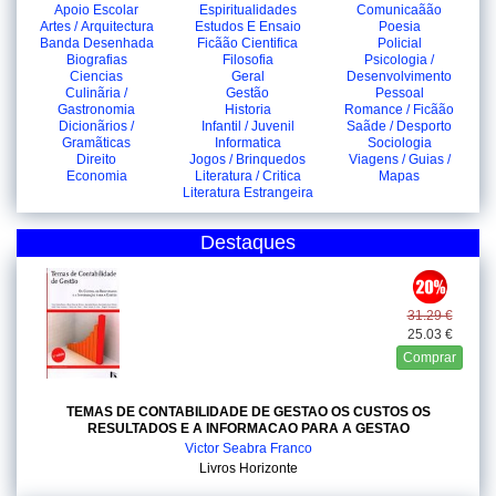
Apoio Escolar
Espiritualidades
Comunicaãão
Artes / Arquitectura
Estudos E Ensaio
Poesia
Banda Desenhada
Ficãão Cientifica
Policial
Biografias
Filosofia
Psicologia /
Ciencias
Geral
Desenvolvimento
Culinãria /
Gestão
Pessoal
Gastronomia
Historia
Romance / Ficãão
Dicionãrios /
Infantil / Juvenil
Saãde / Desporto
Gramãticas
Informatica
Sociologia
Direito
Jogos / Brinquedos
Viagens / Guias /
Economia
Literatura / Critica
Mapas
Literatura Estrangeira
Destaques
31.29 €
25.03 €
Comprar
TEMAS DE CONTABILIDADE DE GESTAO OS CUSTOS OS
RESULTADOS E A INFORMACAO PARA A GESTAO
Victor Seabra Franco
Livros Horizonte