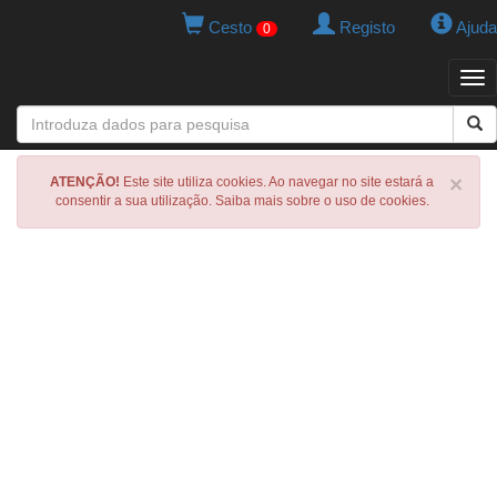
Cesto
Registo
Ajuda
0
Tog
navi
×
ATENÇÃO!
Este site utiliza cookies. Ao navegar no site estará a
consentir a sua utilização. Saiba mais sobre o uso de cookies.