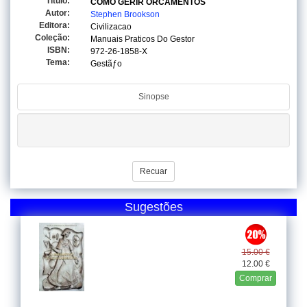
Titulo:
COMO GERIR ORCAMENTOS
Autor:
Stephen Brookson
Editora:
Civilizacao
Coleção:
Manuais Praticos Do Gestor
ISBN:
972-26-1858-X
Tema:
Gestãƒo
Sinopse
Recuar
Sugestões
15.00 €
12.00 €
Comprar