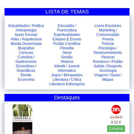
LISTA DE TEMAS
Actualidades / Politica
Educaãão /
Livros Escolares
Antropologia
Puericultura
Marketing /
Apoio Escolar
Espiritualidades
Comunicaãão
Artes / Arquitectura
Estudos E Ensaio
Poesia
Banda Desenhada
Ficãão Cientifica
Policial
Biografias
Filosofia
Psicologia /
Ciencias
Geral
Desenvolvimento
Culinãria /
Gestão
Pessoal
Gastronomia
Historia
Romance / Ficãão
Dicionãrios /
Infantil / Juvenil
Saãde / Desporto
Gramãticas
Informatica
Sociologia
Direito
Jogos / Brinquedos
Viagens / Guias /
Economia
Literatura / Critica
Mapas
Literatura Estrangeira
Destaques
11.90 €
9.52 €
Comprar