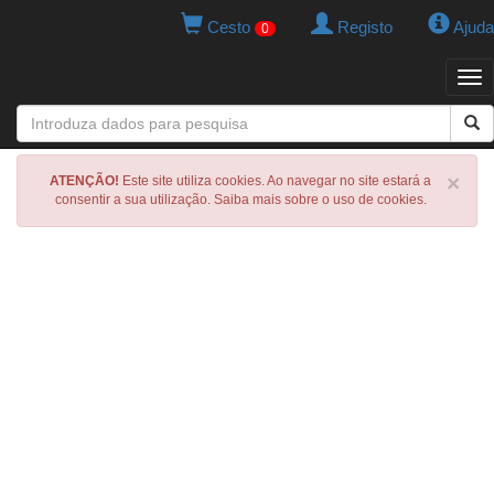
Cesto
Registo
Ajuda
0
Tog
navi
×
ATENÇÃO!
Este site utiliza cookies. Ao navegar no site estará a
consentir a sua utilização. Saiba mais sobre o uso de cookies.