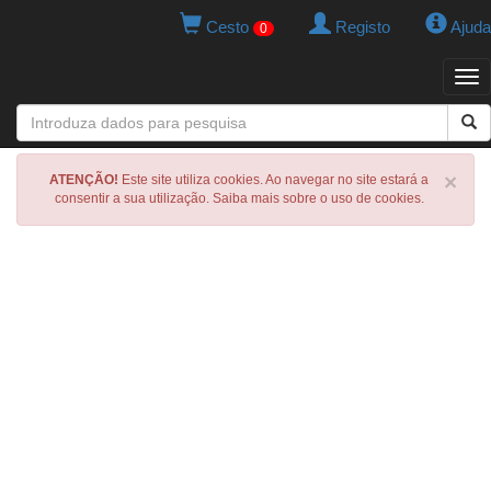
Cesto
Registo
Ajuda
0
Tog
navi
×
ATENÇÃO!
Este site utiliza cookies. Ao navegar no site estará a
consentir a sua utilização. Saiba mais sobre o uso de cookies.