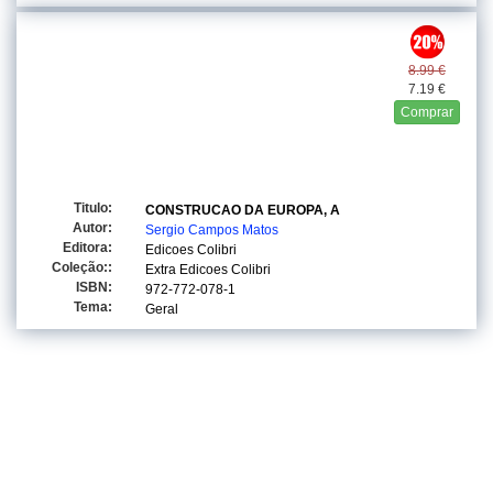
8.99 €
7.19 €
Comprar
Titulo:
CONSTRUCAO DA EUROPA, A
Autor:
Sergio Campos Matos
Editora:
Edicoes Colibri
Coleção::
Extra Edicoes Colibri
ISBN:
972-772-078-1
Tema:
Geral