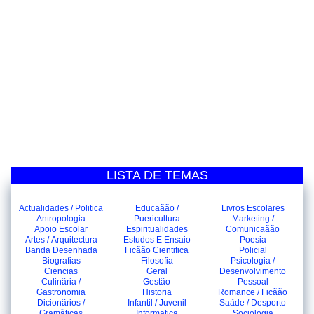
LISTA DE TEMAS
Actualidades / Politica
Educaãão /
Livros Escolares
Antropologia
Puericultura
Marketing /
Apoio Escolar
Espiritualidades
Comunicaãão
Artes / Arquitectura
Estudos E Ensaio
Poesia
Banda Desenhada
Ficãão Cientifica
Policial
Biografias
Filosofia
Psicologia /
Ciencias
Geral
Desenvolvimento
Culinãria /
Gestão
Pessoal
Gastronomia
Historia
Romance / Ficãão
Dicionãrios /
Infantil / Juvenil
Saãde / Desporto
Gramãticas
Informatica
Sociologia