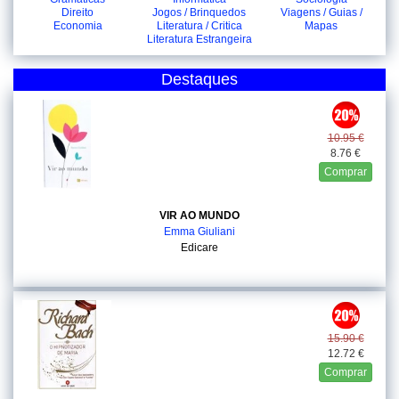
Direito
Jogos / Brinquedos
Viagens / Guias /
Economia
Literatura / Critica
Mapas
Literatura Estrangeira
Destaques
10.95 €
8.76 €
Comprar
VIR AO MUNDO
Emma Giuliani
Edicare
15.90 €
12.72 €
Comprar