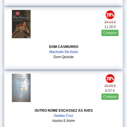
14.13 €
11.30 €
Comprar
DOM CASMURRO
Machado De Assis
Dom Quixote
10.09 €
8.07 €
Comprar
OUTRO NOME ESCASSEZ AS AVES
Gastao Cruz
Assirio E Alvim