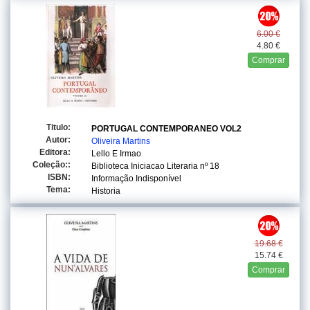
6.00 €
4.80 €
Comprar
Titulo:
PORTUGAL CONTEMPORANEO VOL2
Autor:
Oliveira Martins
Editora:
Lello E Irmao
Coleção::
Biblioteca Iniciacao Literaria
nº 18
ISBN:
Informação Indisponível
Tema:
Historia
19.68 €
15.74 €
Comprar