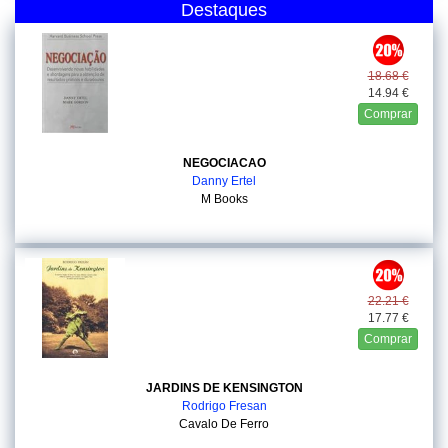
Destaques
18.68 €
14.94 €
Comprar
NEGOCIACAO
Danny Ertel
M Books
22.21 €
17.77 €
Comprar
JARDINS DE KENSINGTON
Rodrigo Fresan
Cavalo De Ferro