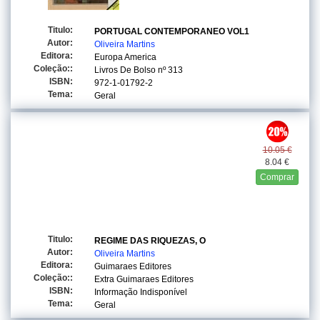
Titulo:
PORTUGAL CONTEMPORANEO VOL1
Autor:
Oliveira Martins
Editora:
Europa America
Coleção::
Livros De Bolso
nº 313
ISBN:
972-1-01792-2
Tema:
Geral
10.05 €
8.04 €
Comprar
Titulo:
REGIME DAS RIQUEZAS, O
Autor:
Oliveira Martins
Editora:
Guimaraes Editores
Coleção::
Extra Guimaraes Editores
ISBN:
Informação Indisponível
Tema:
Geral