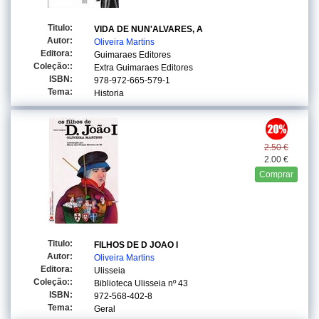
Titulo:
VIDA DE NUN'ALVARES, A
Autor:
Oliveira Martins
Editora:
Guimaraes Editores
Coleção::
Extra Guimaraes Editores
ISBN:
978-972-665-579-1
Tema:
Historia
2.50 €
2.00 €
Comprar
Titulo:
FILHOS DE D JOAO I
Autor:
Oliveira Martins
Editora:
Ulisseia
Coleção::
Biblioteca Ulisseia
nº 43
ISBN:
972-568-402-8
Tema:
Geral