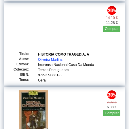
14.10 €
11.28 €
Comprar
Titulo:
HISTORIA COMO TRAGEDIA, A
Autor:
Oliveira Martins
Editora:
Imprensa Nacional Casa Da Moeda
Coleção::
Temas Portugueses
ISBN:
972-27-0881-3
Tema:
Geral
7.97 €
6.38 €
Comprar