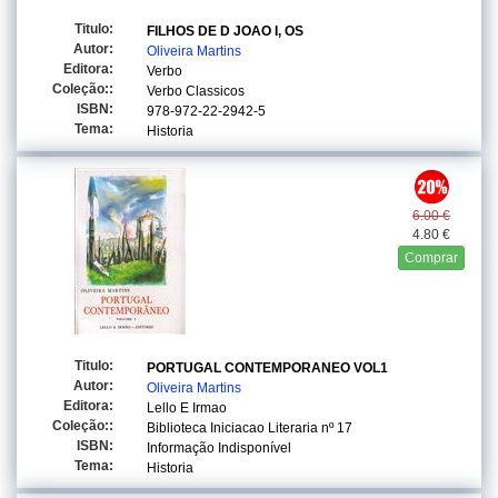
Titulo:
FILHOS DE D JOAO I, OS
Autor:
Oliveira Martins
Editora:
Verbo
Coleção::
Verbo Classicos
ISBN:
978-972-22-2942-5
Tema:
Historia
6.00 €
4.80 €
Comprar
Titulo:
PORTUGAL CONTEMPORANEO VOL1
Autor:
Oliveira Martins
Editora:
Lello E Irmao
Coleção::
Biblioteca Iniciacao Literaria
nº 17
ISBN:
Informação Indisponível
Tema:
Historia