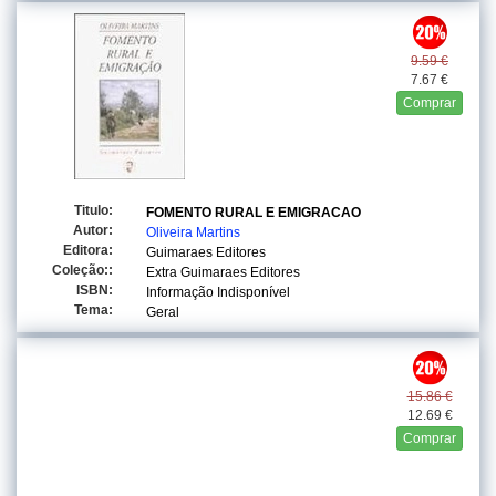
9.59 €
7.67 €
Comprar
Titulo:
FOMENTO RURAL E EMIGRACAO
Autor:
Oliveira Martins
Editora:
Guimaraes Editores
Coleção::
Extra Guimaraes Editores
ISBN:
Informação Indisponível
Tema:
Geral
15.86 €
12.69 €
Comprar