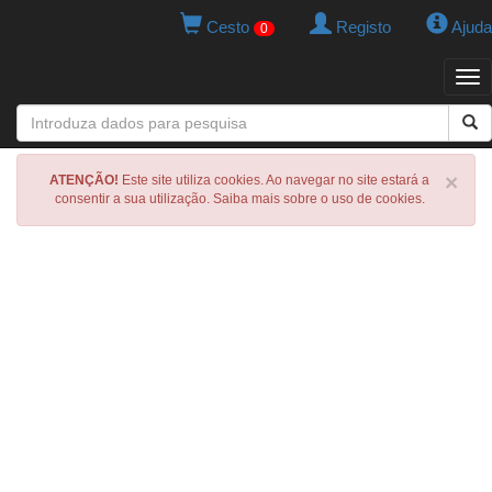
Cesto
Registo
Ajuda
0
Tog
navi
×
ATENÇÃO!
Este site utiliza cookies. Ao navegar no site estará a
consentir a sua utilização. Saiba mais sobre o uso de cookies.