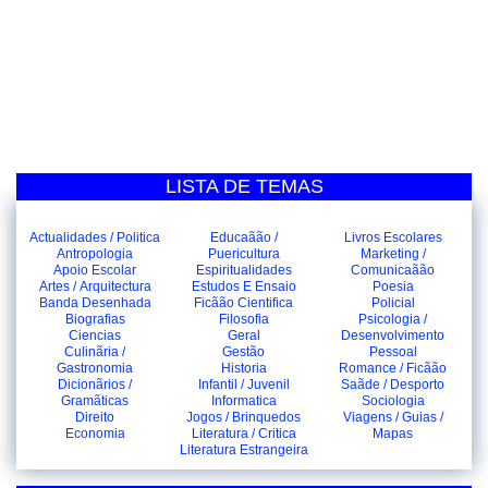
LISTA DE TEMAS
Actualidades / Politica
Educaãão /
Livros Escolares
Antropologia
Puericultura
Marketing /
Apoio Escolar
Espiritualidades
Comunicaãão
Artes / Arquitectura
Estudos E Ensaio
Poesia
Banda Desenhada
Ficãão Cientifica
Policial
Biografias
Filosofia
Psicologia /
Ciencias
Geral
Desenvolvimento
Culinãria /
Gestão
Pessoal
Gastronomia
Historia
Romance / Ficãão
Dicionãrios /
Infantil / Juvenil
Saãde / Desporto
Gramãticas
Informatica
Sociologia
Direito
Jogos / Brinquedos
Viagens / Guias /
Economia
Literatura / Critica
Mapas
Literatura Estrangeira