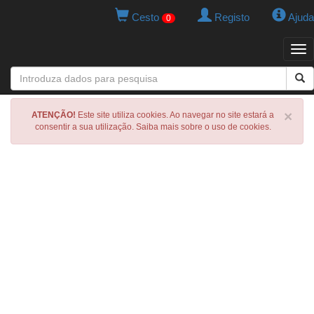
Cesto
Registo
Ajuda
0
Tog
navi
×
ATENÇÃO!
Este site utiliza cookies. Ao navegar no site estará a
consentir a sua utilização. Saiba mais sobre o uso de cookies.