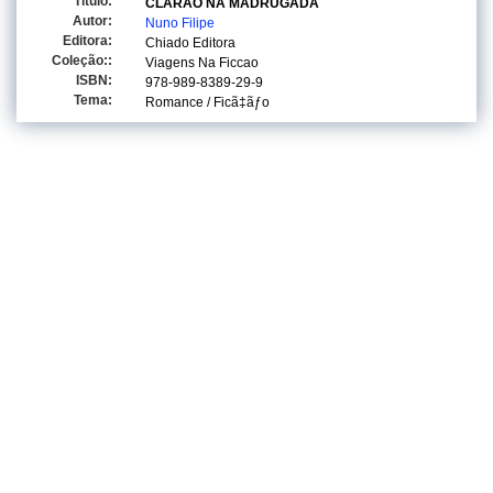
Titulo:
CLARAO NA MADRUGADA
Autor:
Nuno Filipe
Editora:
Chiado Editora
Coleção::
Viagens Na Ficcao
ISBN:
978-989-8389-29-9
Tema:
Romance / Ficã‡ãƒo