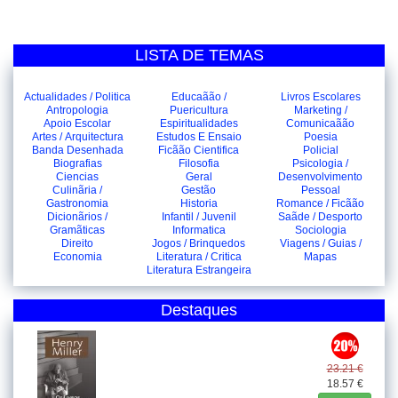
LISTA DE TEMAS
Actualidades / Politica
Educaãão /
Livros Escolares
Antropologia
Puericultura
Marketing /
Apoio Escolar
Espiritualidades
Comunicaãão
Artes / Arquitectura
Estudos E Ensaio
Poesia
Banda Desenhada
Ficãão Cientifica
Policial
Biografias
Filosofia
Psicologia /
Ciencias
Geral
Desenvolvimento
Culinãria /
Gestão
Pessoal
Gastronomia
Historia
Romance / Ficãão
Dicionãrios /
Infantil / Juvenil
Saãde / Desporto
Gramãticas
Informatica
Sociologia
Direito
Jogos / Brinquedos
Viagens / Guias /
Economia
Literatura / Critica
Mapas
Literatura Estrangeira
Destaques
23.21 €
18.57 €