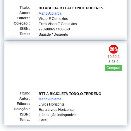
Titulo:
DO ABC DA BTT ATE ONDE PUDERES
Autor:
Mario Alpiarca
Editora:
Visao E Contextos
Coleção::
Extra Visao E Contextos
ISBN:
978-989-97760-5-0
Tema:
Saãšde / Desporto
10.60 €
8.48 €
Comprar
Titulo:
BTT A BICICLETA TODO-O-TERRENO
Autor:
Mario Alpiarca
Editora:
Livros Horizonte
Coleção::
Extra Livros Horizonte
ISBN:
Informação Indisponível
Tema:
Geral