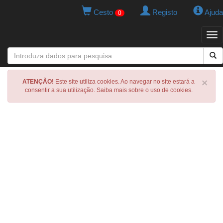
Cesto
Registo
Ajuda
0
Tog
navi
×
ATENÇÃO!
Este site utiliza cookies. Ao navegar no site estará a
consentir a sua utilização. Saiba mais sobre o uso de cookies.