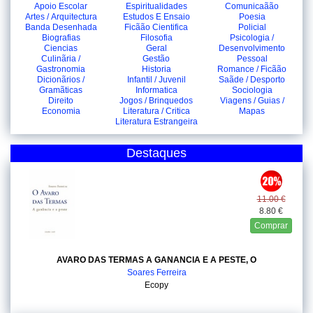
Apoio Escolar
Espiritualidades
Comunicaãão
Artes / Arquitectura
Estudos E Ensaio
Poesia
Banda Desenhada
Ficãão Cientifica
Policial
Biografias
Filosofia
Psicologia /
Ciencias
Geral
Desenvolvimento
Culinãria /
Gestão
Pessoal
Gastronomia
Historia
Romance / Ficãão
Dicionãrios /
Infantil / Juvenil
Saãde / Desporto
Gramãticas
Informatica
Sociologia
Direito
Jogos / Brinquedos
Viagens / Guias /
Economia
Literatura / Critica
Mapas
Literatura Estrangeira
Destaques
11.00 €
8.80 €
Comprar
AVARO DAS TERMAS A GANANCIA E A PESTE, O
Soares Ferreira
Ecopy