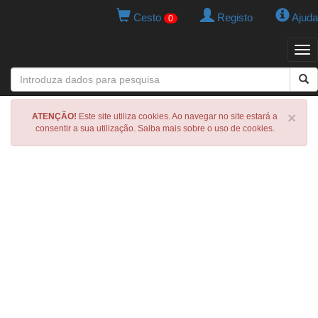
Cesto
Registo
Ajuda
0
Tog
navi
×
ATENÇÃO!
Este site utiliza cookies. Ao navegar no site estará a
consentir a sua utilização. Saiba mais sobre o uso de cookies.