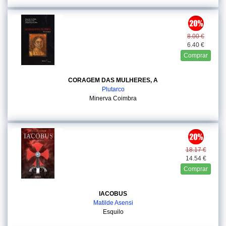
8.00 €
6.40 €
Comprar
CORAGEM DAS MULHERES, A
Plutarco
Minerva Coimbra
18.17 €
14.54 €
Comprar
IACOBUS
Matilde Asensi
Esquilo