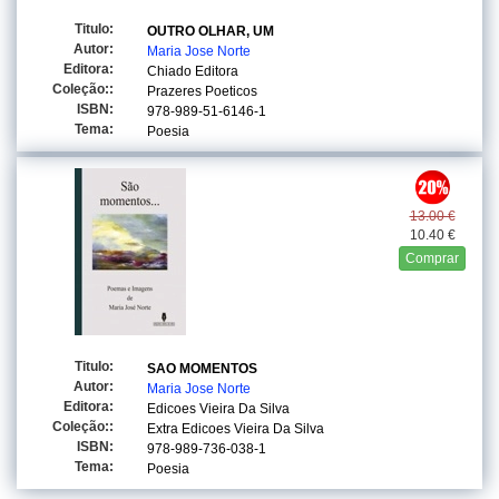
Titulo:
OUTRO OLHAR, UM
Autor:
Maria Jose Norte
Editora:
Chiado Editora
Coleção::
Prazeres Poeticos
ISBN:
978-989-51-6146-1
Tema:
Poesia
13.00 €
10.40 €
Comprar
Titulo:
SAO MOMENTOS
Autor:
Maria Jose Norte
Editora:
Edicoes Vieira Da Silva
Coleção::
Extra Edicoes Vieira Da Silva
ISBN:
978-989-736-038-1
Tema:
Poesia