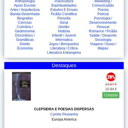
Antropologia
Puericultura
Marketing /
Apoio Escolar
Espiritualidades
Comunicaãão
Artes / Arquitectura
Estudos E Ensaio
Poesia
Banda Desenhada
Ficãão Cientifica
Policial
Biografias
Filosofia
Psicologia /
Ciencias
Geral
Desenvolvimento
Culinãria /
Gestão
Pessoal
Gastronomia
Historia
Romance / Ficãão
Dicionãrios /
Infantil / Juvenil
Saãde / Desporto
Gramãticas
Informatica
Sociologia
Direito
Jogos / Brinquedos
Viagens / Guias /
Economia
Literatura / Critica
Mapas
Literatura Estrangeira
Destaques
13.67 €
10.94 €
Comprar
CLEPSIDRA E POESIAS DISPERSAS
Camilo Pessanha
Europa America