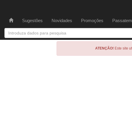
Sugestões
Novidades
Promoções
Passatem
ATENÇÃO!
Este site u