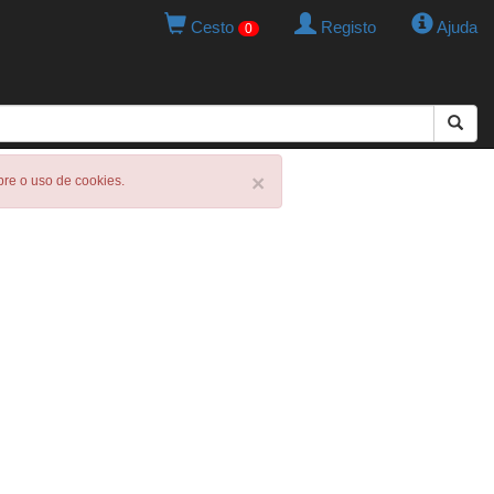
Cesto
Registo
Ajuda
0
×
obre o uso de cookies.