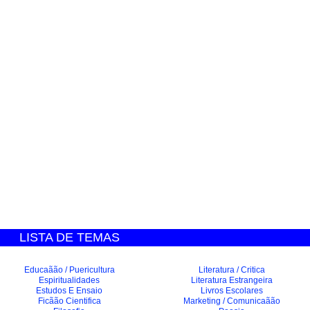
LISTA DE TEMAS
Educaãão / Puericultura
Literatura / Critica
Espiritualidades
Literatura Estrangeira
Estudos E Ensaio
Livros Escolares
Ficãão Cientifica
Marketing / Comunicaãão