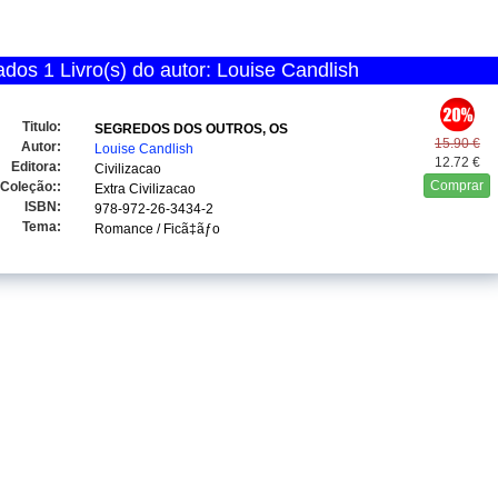
dos 1 Livro(s) do autor: Louise Candlish
Titulo:
SEGREDOS DOS OUTROS, OS
15.90 €
Autor:
Louise Candlish
12.72 €
Editora:
Civilizacao
Comprar
Coleção::
Extra Civilizacao
ISBN:
978-972-26-3434-2
Tema:
Romance / Ficã‡ãƒo