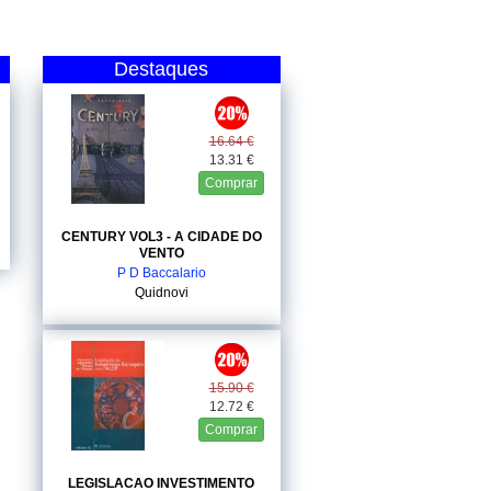
Destaques
16.64 €
13.31 €
Comprar
CENTURY VOL3 - A CIDADE DO
VENTO
P D Baccalario
Quidnovi
15.90 €
12.72 €
Comprar
LEGISLACAO INVESTIMENTO