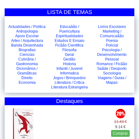
LISTA DE TEMAS
Actualidades / Politica
Educaãão /
Livros Escolares
Antropologia
Puericultura
Marketing /
Apoio Escolar
Espiritualidades
Comunicaãão
Artes / Arquitectura
Estudos E Ensaio
Poesia
Banda Desenhada
Ficãão Cientifica
Policial
Biografias
Filosofia
Psicologia /
Ciencias
Geral
Desenvolvimento
Culinãria /
Gestão
Pessoal
Gastronomia
Historia
Romance / Ficãão
Dicionãrios /
Infantil / Juvenil
Saãde / Desporto
Gramãticas
Informatica
Sociologia
Direito
Jogos / Brinquedos
Viagens / Guias /
Economia
Literatura / Critica
Mapas
Literatura Estrangeira
Destaques
11.43 €
9.14 €
Comprar