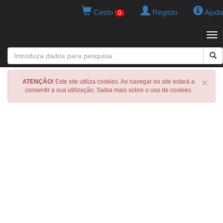
Cesto
Registo
Ajuda
0
Tog
navi
×
ATENÇÃO!
Este site utiliza cookies. Ao navegar no site estará a
consentir a sua utilização. Saiba mais sobre o uso de cookies.