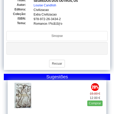
Titulo:
SEGREDOS DOS OUTROS, OS
Autor:
Louise Candlish
Editora:
Civilizacao
Coleção:
Extra Civilizacao
ISBN:
978-972-26-3434-2
Tema:
Romance / Ficã‡ãƒo
Sinopse
Recuar
Sugestões
15.00 €
12.00 €
Comprar