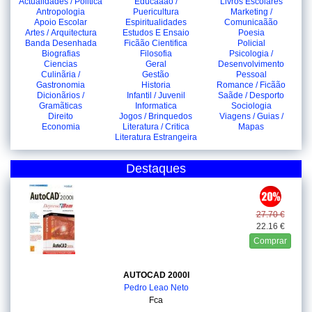
Actualidades / Politica
Educaãão /
Livros Escolares
Antropologia
Puericultura
Marketing /
Apoio Escolar
Espiritualidades
Comunicaãão
Artes / Arquitectura
Estudos E Ensaio
Poesia
Banda Desenhada
Ficãão Cientifica
Policial
Biografias
Filosofia
Psicologia /
Ciencias
Geral
Desenvolvimento
Culinãria /
Gestão
Pessoal
Gastronomia
Historia
Romance / Ficãão
Dicionãrios /
Infantil / Juvenil
Saãde / Desporto
Gramãticas
Informatica
Sociologia
Direito
Jogos / Brinquedos
Viagens / Guias /
Economia
Literatura / Critica
Mapas
Literatura Estrangeira
Destaques
27.70 €
22.16 €
Comprar
AUTOCAD 2000I
Pedro Leao Neto
Fca