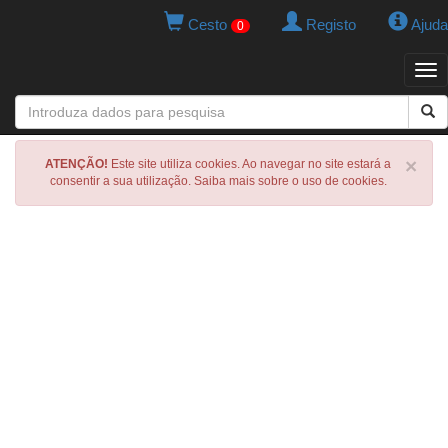
Cesto
Registo
Ajuda
0
Tog
navi
×
ATENÇÃO!
Este site utiliza cookies. Ao navegar no site estará a
consentir a sua utilização. Saiba mais sobre o uso de cookies.