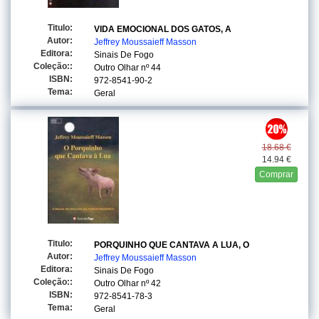
Titulo:
VIDA EMOCIONAL DOS GATOS, A
Autor:
Jeffrey Moussaieff Masson
Editora:
Sinais De Fogo
Coleção::
Outro Olhar
nº 44
ISBN:
972-8541-90-2
Tema:
Geral
18.68 €
14.94 €
Comprar
Titulo:
PORQUINHO QUE CANTAVA A LUA, O
Autor:
Jeffrey Moussaieff Masson
Editora:
Sinais De Fogo
Coleção::
Outro Olhar
nº 42
ISBN:
972-8541-78-3
Tema:
Geral