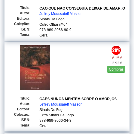
Titulo:
CAO QUE NAO CONSEGUIA DEIXAR DE AMAR, O
Autor:
Jeffrey Moussaieff Masson
Editora:
Sinais De Fogo
Coleção::
Outro Olhar
nº 64
ISBN:
978-989-8066-90-9
Tema:
Geral
16.15 €
12.92 €
Comprar
Titulo:
CAES NUNCA MENTEM SOBRE O AMOR, OS
Autor:
Jeffrey Moussaieff Masson
Editora:
Sinais De Fogo
Coleção::
Extra Sinais De Fogo
ISBN:
978-989-8066-34-3
Tema:
Geral