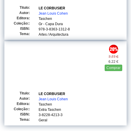
Titulo:
LE CORBUSIER
Autor:
Jean Louis Cohen
Editora:
Taschen
Coleção::
Gr - Capa Dura
ISBN:
978-3-8363-1312-8
Tema:
Artes / Arquitectura
7.77 €
6.22 €
Comprar
Titulo:
LE CORBUSIER
Autor:
Jean Louis Cohen
Editora:
Taschen
Coleção::
Extra Taschen
ISBN:
3-8228-4213-3
Tema:
Geral