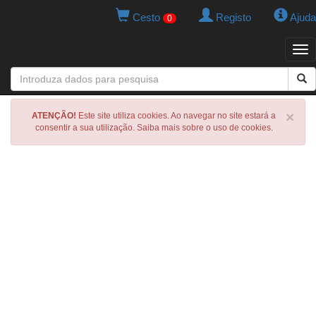
Cesto
Registo
Ajuda
0
Tog
navi
×
ATENÇÃO!
Este site utiliza cookies. Ao navegar no site estará a
consentir a sua utilização. Saiba mais sobre o uso de cookies.