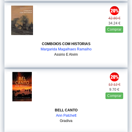
42.80 €
34.24 €
Comprar
COMBOIOS COM HISTORIAS
Margarida Magalhaes Ramalho
Assirio E Alvim
12.12 €
9.70 €
Comprar
BELL CANTO
Ann Patchett
Gradiva