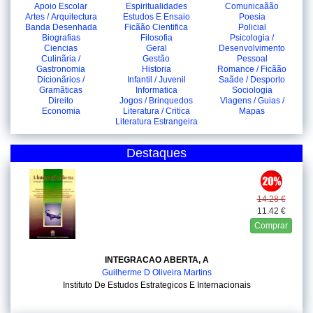
Apoio Escolar
Espiritualidades
Comunicaãão
Artes / Arquitectura
Estudos E Ensaio
Poesia
Banda Desenhada
Ficãão Cientifica
Policial
Biografias
Filosofia
Psicologia /
Ciencias
Geral
Desenvolvimento
Culinãria /
Gestão
Pessoal
Gastronomia
Historia
Romance / Ficãão
Dicionãrios /
Infantil / Juvenil
Saãde / Desporto
Gramãticas
Informatica
Sociologia
Direito
Jogos / Brinquedos
Viagens / Guias /
Economia
Literatura / Critica
Mapas
Literatura Estrangeira
Destaques
14.28 €
11.42 €
Comprar
INTEGRACAO ABERTA, A
Guilherme D Oliveira Martins
Instituto De Estudos Estrategicos E Internacionais