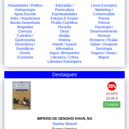
Actualidades / Politica
Educaãão /
Livros Escolares
Antropologia
Puericultura
Marketing /
Apoio Escolar
Espiritualidades
Comunicaãão
Artes / Arquitectura
Estudos E Ensaio
Poesia
Banda Desenhada
Ficãão Cientifica
Policial
Biografias
Filosofia
Psicologia /
Ciencias
Geral
Desenvolvimento
Culinãria /
Gestão
Pessoal
Gastronomia
Historia
Romance / Ficãão
Dicionãrios /
Infantil / Juvenil
Saãde / Desporto
Gramãticas
Informatica
Sociologia
Direito
Jogos / Brinquedos
Viagens / Guias /
Economia
Literatura / Critica
Mapas
Literatura Estrangeira
Destaques
21.19 €
16.95 €
Comprar
IMPERIO DE GENGHIS KHAN, NO
Stanley Stewart