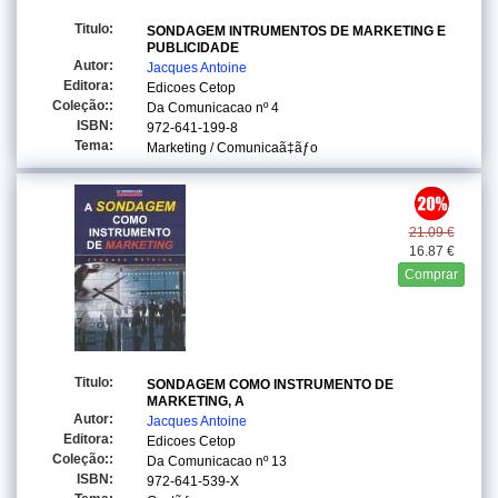
Titulo:
SONDAGEM INTRUMENTOS DE MARKETING E
PUBLICIDADE
Autor:
Jacques Antoine
Editora:
Edicoes Cetop
Coleção::
Da Comunicacao
nº 4
ISBN:
972-641-199-8
Tema:
Marketing / Comunicaã‡ãƒo
21.09 €
16.87 €
Comprar
Titulo:
SONDAGEM COMO INSTRUMENTO DE
MARKETING, A
Autor:
Jacques Antoine
Editora:
Edicoes Cetop
Coleção::
Da Comunicacao
nº 13
ISBN:
972-641-539-X