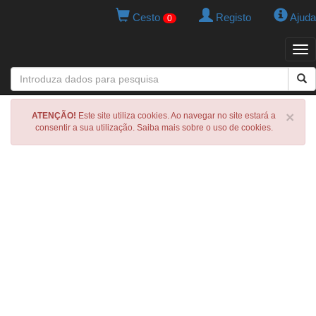
Cesto
Registo
Ajuda
0
Tog
navi
×
ATENÇÃO!
Este site utiliza cookies. Ao navegar no site estará a
consentir a sua utilização. Saiba mais sobre o uso de cookies.