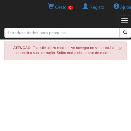
Cesto
Registo
Ajuda
0
Tog
navi
×
ATENÇÃO!
Este site utiliza cookies. Ao navegar no site estará a
consentir a sua utilização. Saiba mais sobre o uso de cookies.