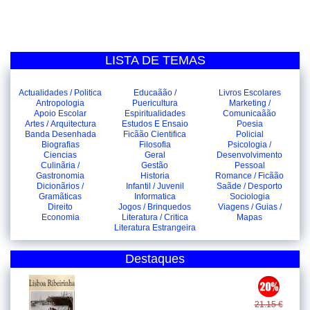
LISTA DE TEMAS
Actualidades / Politica
Educaãão /
Livros Escolares
Antropologia
Puericultura
Marketing /
Apoio Escolar
Espiritualidades
Comunicaãão
Artes / Arquitectura
Estudos E Ensaio
Poesia
Banda Desenhada
Ficãão Cientifica
Policial
Biografias
Filosofia
Psicologia /
Ciencias
Geral
Desenvolvimento
Culinãria /
Gestão
Pessoal
Gastronomia
Historia
Romance / Ficãão
Dicionãrios /
Infantil / Juvenil
Saãde / Desporto
Gramãticas
Informatica
Sociologia
Direito
Jogos / Brinquedos
Viagens / Guias /
Economia
Literatura / Critica
Mapas
Literatura Estrangeira
Destaques
21.15 €