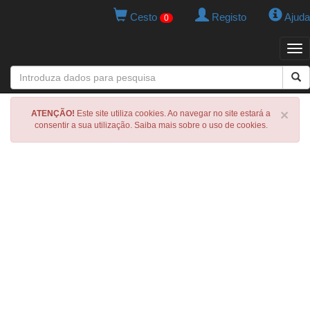
Cesto
Registo
Ajuda
0
Tog
navi
×
ATENÇÃO!
Este site utiliza cookies. Ao navegar no site estará a
consentir a sua utilização. Saiba mais sobre o uso de cookies.