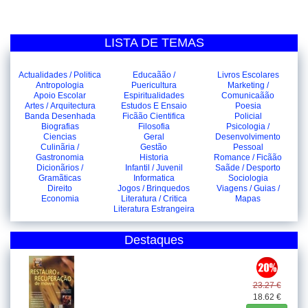
LISTA DE TEMAS
Actualidades / Politica
Educaãão /
Livros Escolares
Antropologia
Puericultura
Marketing /
Apoio Escolar
Espiritualidades
Comunicaãão
Artes / Arquitectura
Estudos E Ensaio
Poesia
Banda Desenhada
Ficãão Cientifica
Policial
Biografias
Filosofia
Psicologia /
Ciencias
Geral
Desenvolvimento
Culinãria /
Gestão
Pessoal
Gastronomia
Historia
Romance / Ficãão
Dicionãrios /
Infantil / Juvenil
Saãde / Desporto
Gramãticas
Informatica
Sociologia
Direito
Jogos / Brinquedos
Viagens / Guias /
Economia
Literatura / Critica
Mapas
Literatura Estrangeira
Destaques
23.27 €
18.62 €