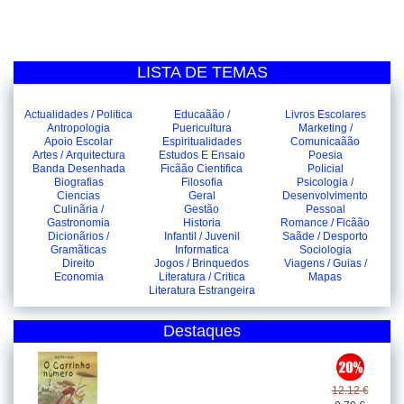
LISTA DE TEMAS
Actualidades / Politica
Educaãão /
Livros Escolares
Antropologia
Puericultura
Marketing /
Apoio Escolar
Espiritualidades
Comunicaãão
Artes / Arquitectura
Estudos E Ensaio
Poesia
Banda Desenhada
Ficãão Cientifica
Policial
Biografias
Filosofia
Psicologia /
Ciencias
Geral
Desenvolvimento
Culinãria /
Gestão
Pessoal
Gastronomia
Historia
Romance / Ficãão
Dicionãrios /
Infantil / Juvenil
Saãde / Desporto
Gramãticas
Informatica
Sociologia
Direito
Jogos / Brinquedos
Viagens / Guias /
Economia
Literatura / Critica
Mapas
Literatura Estrangeira
Destaques
12.12 €