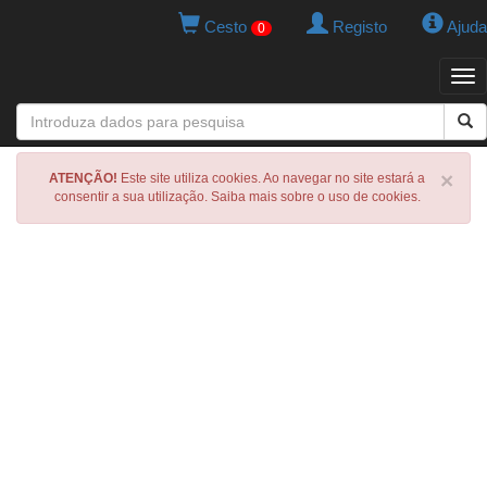
Cesto
Registo
Ajuda
0
Tog
navi
×
ATENÇÃO!
Este site utiliza cookies. Ao navegar no site estará a
consentir a sua utilização. Saiba mais sobre o uso de cookies.