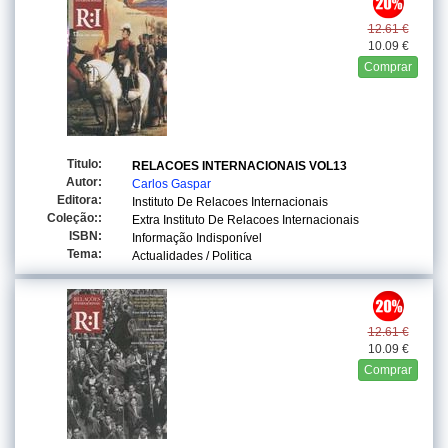
12.61 €
10.09 €
Comprar
Titulo:
RELACOES INTERNACIONAIS VOL13
Autor:
Carlos Gaspar
Editora:
Instituto De Relacoes Internacionais
Coleção::
Extra Instituto De Relacoes Internacionais
ISBN:
Informação Indisponível
Tema:
Actualidades / Politica
12.61 €
10.09 €
Comprar