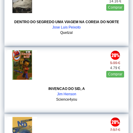
14.16 €
Comprar
DENTRO DO SEGREDO UMA VIAGEM NA COREIA DO NORTE
Jose Luis Peixoto
Quetzal
5.99 €
4.79 €
Comprar
INVENCAO DO SID, A
Jim Henson
Science4you
7.57 €