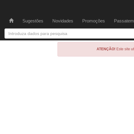
Sugestões
Novidades
Promoções
Passatem
ATENÇÃO!
Este site u