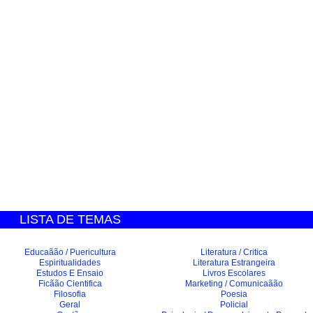
LISTA DE TEMAS
Educaãão / Puericultura
Literatura / Critica
Espiritualidades
Literatura Estrangeira
Estudos E Ensaio
Livros Escolares
Ficãão Cientifica
Marketing / Comunicaãão
Filosofia
Poesia
Geral
Policial