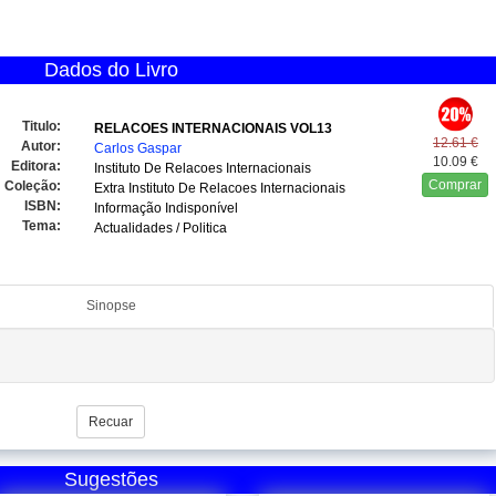
Dados do Livro
Titulo:
RELACOES INTERNACIONAIS VOL13
12.61 €
Autor:
Carlos Gaspar
10.09 €
Editora:
Instituto De Relacoes Internacionais
Comprar
Coleção:
Extra Instituto De Relacoes Internacionais
ISBN:
Informação Indisponível
Tema:
Actualidades / Politica
Sinopse
Recuar
Sugestões