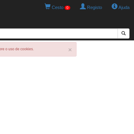
Cesto
Registo
Ajuda
0
×
obre o uso de cookies.