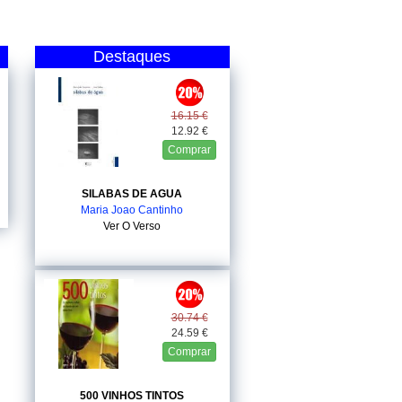
Destaques
16.15 €
12.92 €
Comprar
SILABAS DE AGUA
Maria Joao Cantinho
Ver O Verso
30.74 €
24.59 €
Comprar
500 VINHOS TINTOS