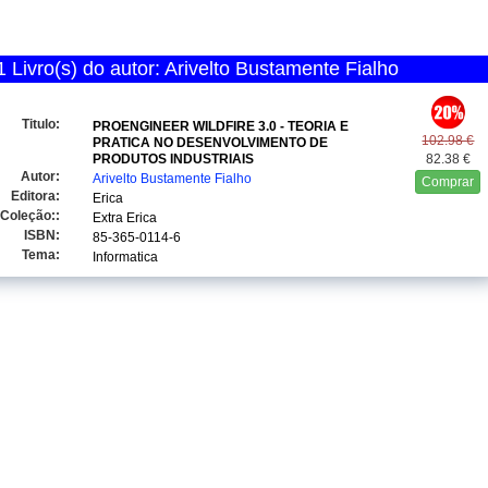
Livro(s) do autor: Arivelto Bustamente Fialho
Titulo:
PROENGINEER WILDFIRE 3.0 - TEORIA E
102.98 €
PRATICA NO DESENVOLVIMENTO DE
PRODUTOS INDUSTRIAIS
82.38 €
Autor:
Arivelto Bustamente Fialho
Comprar
Editora:
Erica
Coleção::
Extra Erica
ISBN:
85-365-0114-6
Tema:
Informatica