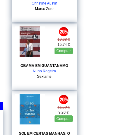
Christine Austin
Marco Zero
19.68 €
15.74 €
Comprar
OBAMA EM GUANTANAMO
Nuno Rogeiro
Sextante
11.50 €
9.20 €
Comprar
SOL EM CERTAS MANHAS, O