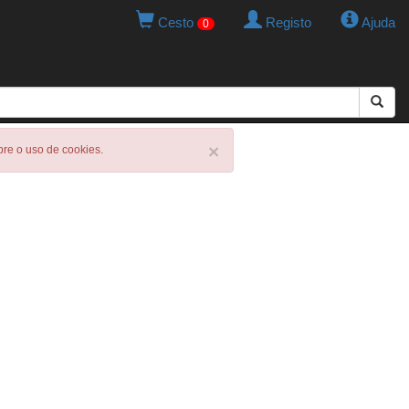
Cesto
Registo
Ajuda
0
×
obre o uso de cookies.