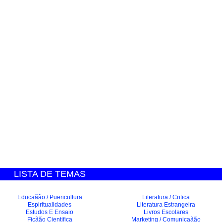
LISTA DE TEMAS
Educaãão / Puericultura
Literatura / Critica
Espiritualidades
Literatura Estrangeira
Estudos E Ensaio
Livros Escolares
Ficãão Cientifica
Marketing / Comunicaãão