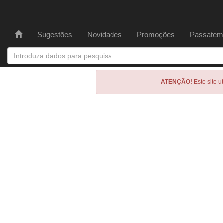
Sugestões
Novidades
Promoções
Passatem
ATENÇÃO!
Este site u