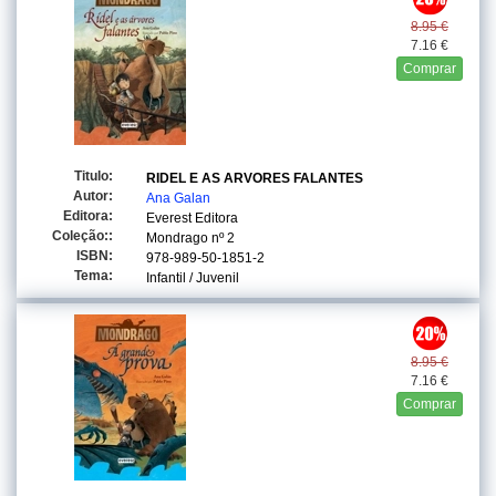
8.95 €
7.16 €
Comprar
Titulo:
RIDEL E AS ARVORES FALANTES
Autor:
Ana Galan
Editora:
Everest Editora
Coleção::
Mondrago
nº 2
ISBN:
978-989-50-1851-2
Tema:
Infantil / Juvenil
8.95 €
7.16 €
Comprar