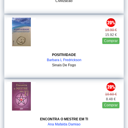
Civilizacao
19.90 €
15.92 €
Comprar
POSITIVIDADE
Barbara L Fredrickson
Sinais De Fogo
10.60 €
8.48 €
Comprar
ENCONTRA O MESTRE EM TI
Ana Mafalda Damiao