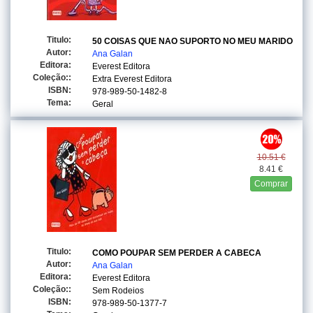
Titulo:
50 COISAS QUE NAO SUPORTO NO MEU MARIDO
Autor:
Ana Galan
Editora:
Everest Editora
Coleção::
Extra Everest Editora
ISBN:
978-989-50-1482-8
Tema:
Geral
10.51 €
8.41 €
Comprar
Titulo:
COMO POUPAR SEM PERDER A CABECA
Autor:
Ana Galan
Editora:
Everest Editora
Coleção::
Sem Rodeios
ISBN:
978-989-50-1377-7