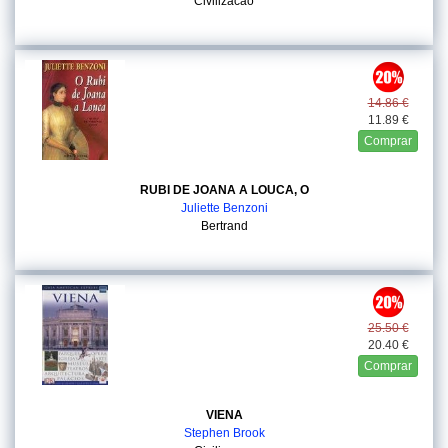
Civilizacao
14.86 €
11.89 €
Comprar
RUBI DE JOANA A LOUCA, O
Juliette Benzoni
Bertrand
25.50 €
20.40 €
Comprar
VIENA
Stephen Brook