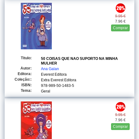
9.95 €
7.96 €
Comprar
Titulo:
50 COISAS QUE NAO SUPORTO NA MINHA
MULHER
Autor:
Ana Galan
Editora:
Everest Editora
Coleção::
Extra Everest Editora
ISBN:
978-989-50-1483-5
Tema:
Geral
9.95 €
7.96 €
Comprar