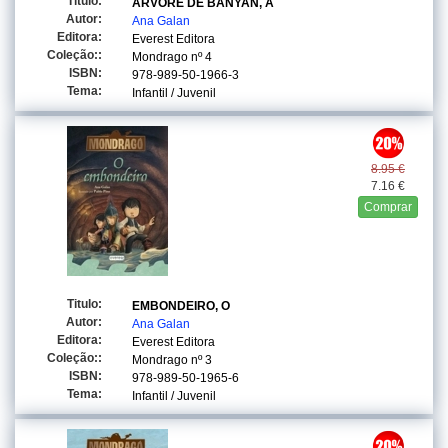
Titulo:
ARVORE DE BANYAN, A
Autor:
Ana Galan
Editora:
Everest Editora
Coleção::
Mondrago
nº 4
ISBN:
978-989-50-1966-3
Tema:
Infantil / Juvenil
8.95 €
7.16 €
Comprar
Titulo:
EMBONDEIRO, O
Autor:
Ana Galan
Editora:
Everest Editora
Coleção::
Mondrago
nº 3
ISBN:
978-989-50-1965-6
Tema:
Infantil / Juvenil