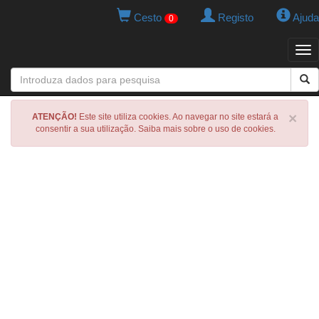
Cesto
Registo
Ajuda
0
Tog
navi
×
ATENÇÃO!
Este site utiliza cookies. Ao navegar no site estará a
consentir a sua utilização. Saiba mais sobre o uso de cookies.