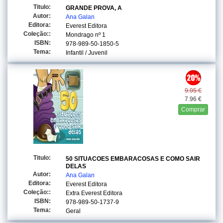
Titulo:
GRANDE PROVA, A
Autor:
Ana Galan
Editora:
Everest Editora
Coleção::
Mondrago
nº 1
ISBN:
978-989-50-1850-5
Tema:
Infantil / Juvenil
9.95 €
7.96 €
Comprar
Titulo:
50 SITUACOES EMBARACOSAS E COMO SAIR
DELAS
Autor:
Ana Galan
Editora:
Everest Editora
Coleção::
Extra Everest Editora
ISBN:
978-989-50-1737-9
Tema:
Geral