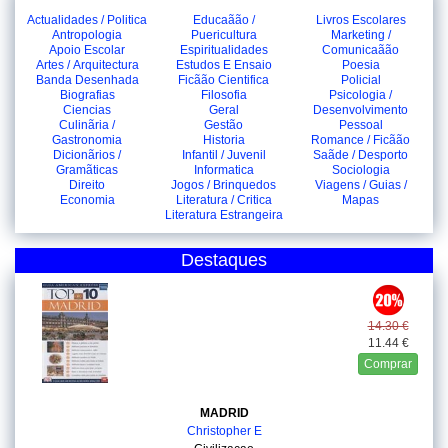
Actualidades / Politica
Educaãão /
Livros Escolares
Antropologia
Puericultura
Marketing /
Apoio Escolar
Espiritualidades
Comunicaãão
Artes / Arquitectura
Estudos E Ensaio
Poesia
Banda Desenhada
Ficãão Cientifica
Policial
Biografias
Filosofia
Psicologia /
Ciencias
Geral
Desenvolvimento
Culinãria /
Gestão
Pessoal
Gastronomia
Historia
Romance / Ficãão
Dicionãrios /
Infantil / Juvenil
Saãde / Desporto
Gramãticas
Informatica
Sociologia
Direito
Jogos / Brinquedos
Viagens / Guias /
Economia
Literatura / Critica
Mapas
Literatura Estrangeira
Destaques
14.30 €
11.44 €
Comprar
MADRID
Christopher E