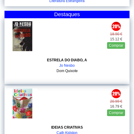
Literatura Estrangeira
Destaques
18.90 €
15.12 €
Comprar
ESTRELA DO DIABO, A
Jo Nesbo
Dom Quixote
20.99 €
16.79 €
Comprar
IDEIAS CRIATIVAS
Cath Kidston