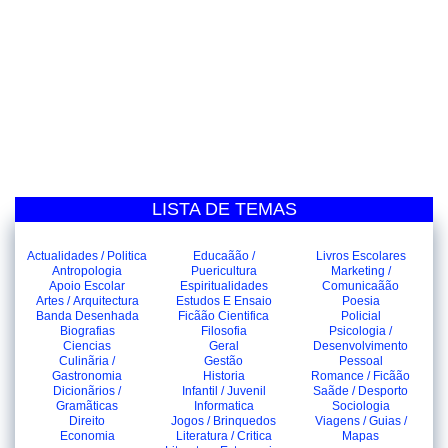
LISTA DE TEMAS
Actualidades / Politica
Educaãão /
Livros Escolares
Antropologia
Puericultura
Marketing /
Apoio Escolar
Espiritualidades
Comunicaãão
Artes / Arquitectura
Estudos E Ensaio
Poesia
Banda Desenhada
Ficãão Cientifica
Policial
Biografias
Filosofia
Psicologia /
Ciencias
Geral
Desenvolvimento
Culinãria /
Gestão
Pessoal
Gastronomia
Historia
Romance / Ficãão
Dicionãrios /
Infantil / Juvenil
Saãde / Desporto
Gramãticas
Informatica
Sociologia
Direito
Jogos / Brinquedos
Viagens / Guias /
Economia
Literatura / Critica
Mapas