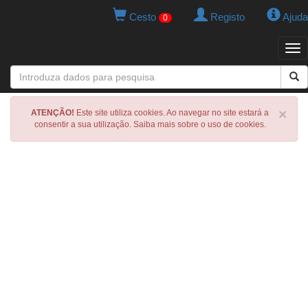
Cesto
Registo
Ajuda
0
Tog
navi
×
ATENÇÃO!
Este site utiliza cookies. Ao navegar no site estará a
consentir a sua utilização. Saiba mais sobre o uso de cookies.