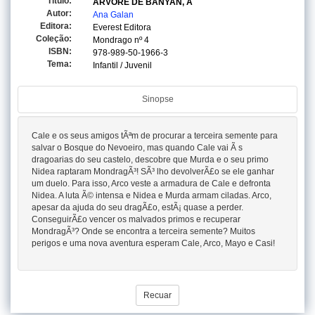
Titulo:
ARVORE DE BANYAN, A
Autor:
Ana Galan
Editora:
Everest Editora
Coleção:
Mondrago
nº 4
ISBN:
978-989-50-1966-3
Tema:
Infantil / Juvenil
Sinopse
Cale e os seus amigos tÃªm de procurar a terceira semente para
salvar o Bosque do Nevoeiro, mas quando Cale vai Ã s
dragoarias do seu castelo, descobre que Murda e o seu primo
Nidea raptaram MondragÃ³! SÃ³ lho devolverÃ£o se ele ganhar
um duelo. Para isso, Arco veste a armadura de Cale e defronta
Nidea. A luta Ã© intensa e Nidea e Murda armam ciladas. Arco,
apesar da ajuda do seu dragÃ£o, estÃ¡ quase a perder.
ConseguirÃ£o vencer os malvados primos e recuperar
MondragÃ³? Onde se encontra a terceira semente? Muitos
perigos e uma nova aventura esperam Cale, Arco, Mayo e Casi!
Recuar