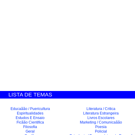
LISTA DE TEMAS
Educaãão / Puericultura
Literatura / Critica
Espiritualidades
Literatura Estrangeira
Estudos E Ensaio
Livros Escolares
Ficãão Cientifica
Marketing / Comunicaãão
Filosofia
Poesia
Geral
Policial