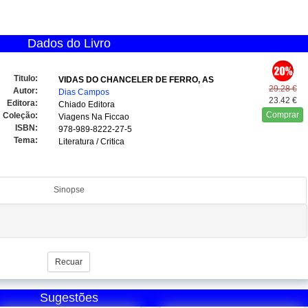
Dados do Livro
Titulo:
VIDAS DO CHANCELER DE FERRO, AS
29.28 €
Autor:
Dias Campos
23.42 €
Editora:
Chiado Editora
Comprar
Coleção:
Viagens Na Ficcao
ISBN:
978-989-8222-27-5
Tema:
Literatura / Critica
Sinopse
Recuar
Sugestões