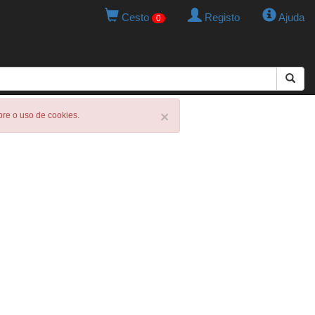
Cesto
Registo
Ajuda
0
×
obre o uso de cookies.