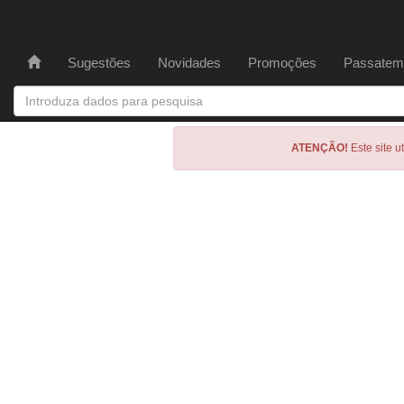
Sugestões
Novidades
Promoções
Passatem
ATENÇÃO!
Este site u