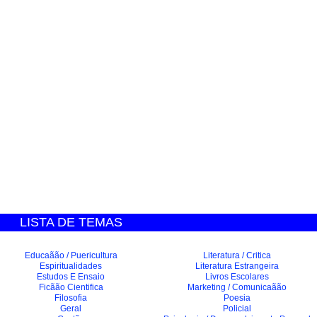
LISTA DE TEMAS
Educaãão / Puericultura
Literatura / Critica
Espiritualidades
Literatura Estrangeira
Estudos E Ensaio
Livros Escolares
Ficãão Cientifica
Marketing / Comunicaãão
Filosofia
Poesia
Geral
Policial