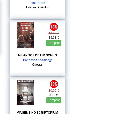
Joao Norte
Edicao Do Autor
19.89 €
15.91 €
Comprar
MILANDOS DE UM SONHO
Bahassan Adamodjy
Quetzal
10.00 €
8.00 €
Comprar
VIAGENS NO SCRIPTORIUM