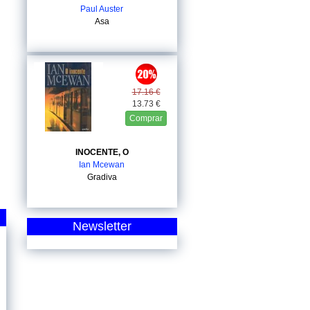
Paul Auster
Asa
17.16 €
13.73 €
Comprar
INOCENTE, O
Ian Mcewan
Gradiva
Newsletter