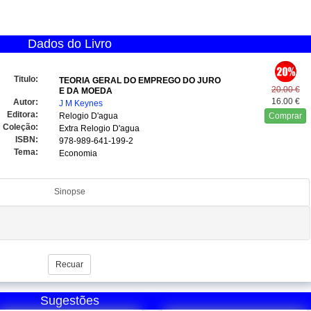
Dados do Livro
Titulo:
TEORIA GERAL DO EMPREGO DO JURO
20.00 €
E DA MOEDA
16.00 €
Autor:
J M Keynes
Editora:
Relogio D'agua
Comprar
Coleção:
Extra Relogio D'agua
ISBN:
978-989-641-199-2
Tema:
Economia
Sinopse
Recuar
Sugestões