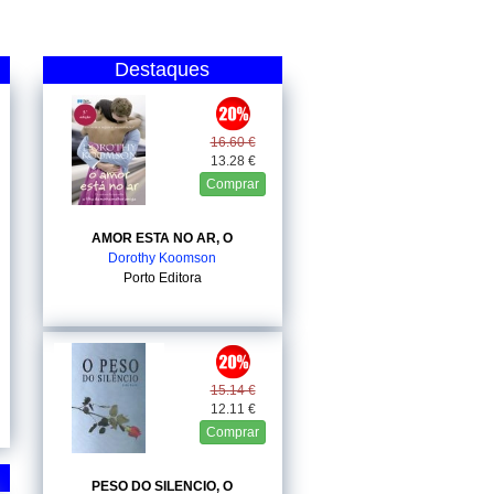
Destaques
16.60 €
13.28 €
Comprar
AMOR ESTA NO AR, O
Dorothy Koomson
Porto Editora
15.14 €
12.11 €
Comprar
PESO DO SILENCIO, O