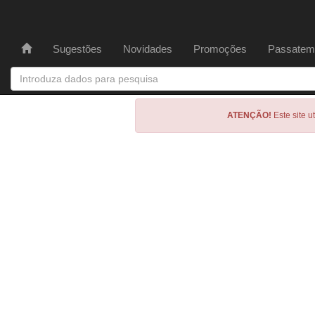
Sugestões
Novidades
Promoções
Passatem
ATENÇÃO!
Este site u