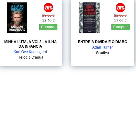
23.00 €
22.00 €
18.40 €
17.60 €
Comprar
Comprar
MINHA LUTA, A VOL3 - A ILHA
ENTRE A DIVIDA E O DIABO
DA INFANCIA
Adair Turner
Karl Ove Knausgard
Gradiva
Relogio D'agua