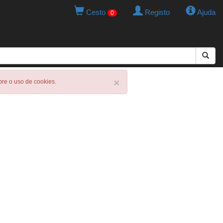
Cesto
Registo
Ajuda
0
×
obre o uso de cookies.