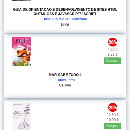
GUIA DE ORIENTACAO E DESENVOLVIMENTO DE SITES HTML
XHTML CSS E JAVASCRIPT/ JSCRIPT
Jose Augusto N G Manzano
Erica
4.90 €
3.92 €
Comprar
MAFI SABE TUDO 4
Carlos Letra
Gailivro
12.50 €
10.00 €
Comprar