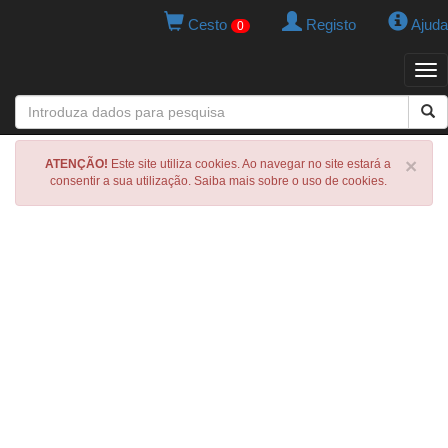
Cesto
Registo
Ajuda
0
Tog
navi
×
ATENÇÃO!
Este site utiliza cookies. Ao navegar no site estará a
consentir a sua utilização. Saiba mais sobre o uso de cookies.