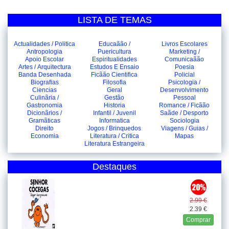
LISTA DE TEMAS
Actualidades / Politica
Educaãão /
Livros Escolares
Antropologia
Puericultura
Marketing /
Apoio Escolar
Espiritualidades
Comunicaãão
Artes / Arquitectura
Estudos E Ensaio
Poesia
Banda Desenhada
Ficãão Cientifica
Policial
Biografias
Filosofia
Psicologia /
Ciencias
Geral
Desenvolvimento
Culinãria /
Gestão
Pessoal
Gastronomia
Historia
Romance / Ficãão
Dicionãrios /
Infantil / Juvenil
Saãde / Desporto
Gramãticas
Informatica
Sociologia
Direito
Jogos / Brinquedos
Viagens / Guias /
Economia
Literatura / Critica
Mapas
Literatura Estrangeira
Destaques
2.99 €
2.39 €
Comprar