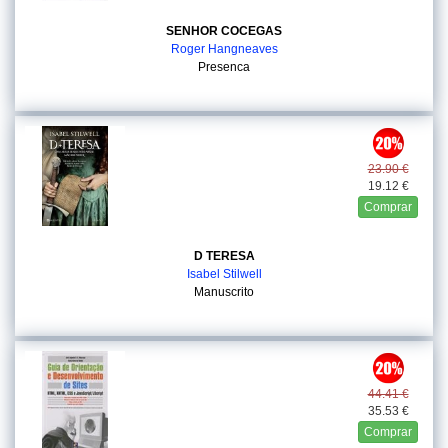
SENHOR COCEGAS
Roger Hangneaves
Presenca
23.90 €
19.12 €
Comprar
D TERESA
Isabel Stilwell
Manuscrito
44.41 €
35.53 €
Comprar