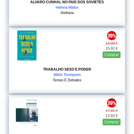
ALVARO CUNHAL NO PAIS DOS SOVIETES
Helena Matos
Aletheia
19.90 €
15.92 €
Comprar
TRABALHO SEXO E PODER
Willie Thompson
Temas E Debates
17.41 €
13.93 €
Comprar