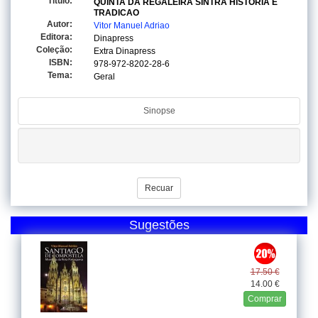
Titulo:
QUINTA DA REGALEIRA SINTRA HISTORIA E
TRADICAO
Autor:
Vitor Manuel Adriao
Editora:
Dinapress
Coleção:
Extra Dinapress
ISBN:
978-972-8202-28-6
Tema:
Geral
Sinopse
Recuar
Sugestões
17.50 €
14.00 €
Comprar