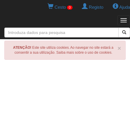
Cesto
Registo
Ajuda
0
Tog
navi
×
ATENÇÃO!
Este site utiliza cookies. Ao navegar no site estará a
consentir a sua utilização. Saiba mais sobre o uso de cookies.