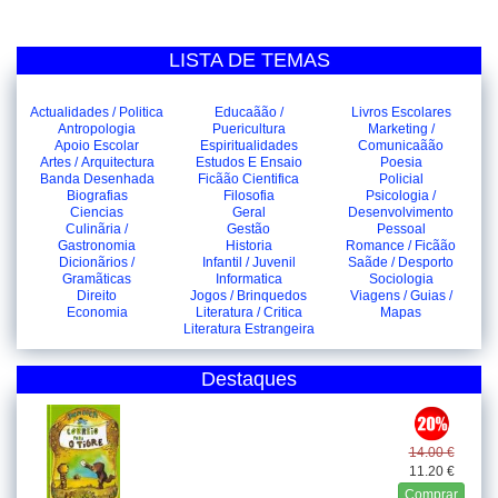
LISTA DE TEMAS
Actualidades / Politica
Educaãão /
Livros Escolares
Antropologia
Puericultura
Marketing /
Apoio Escolar
Espiritualidades
Comunicaãão
Artes / Arquitectura
Estudos E Ensaio
Poesia
Banda Desenhada
Ficãão Cientifica
Policial
Biografias
Filosofia
Psicologia /
Ciencias
Geral
Desenvolvimento
Culinãria /
Gestão
Pessoal
Gastronomia
Historia
Romance / Ficãão
Dicionãrios /
Infantil / Juvenil
Saãde / Desporto
Gramãticas
Informatica
Sociologia
Direito
Jogos / Brinquedos
Viagens / Guias /
Economia
Literatura / Critica
Mapas
Literatura Estrangeira
Destaques
14.00 €
11.20 €
Comprar