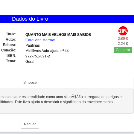
Dados do Livro
Titulo:
QUANTO MAIS VELHOS MAIS SABIOS
2.80 €
Autor:
Carol Ann Morrow
2.24 €
Editora:
Paulinas
Comprar
Coleção:
Minilivros Auto-ajuda
nº 44
ISBN:
972-751-691-2
Tema:
Geral
Sinopse
emos encarar esta realidade como uma situaÃ§Ã£o carregada de perigos e
lidades. Este livro ajuda a descobrir o significado do envelhecimento.
Recuar