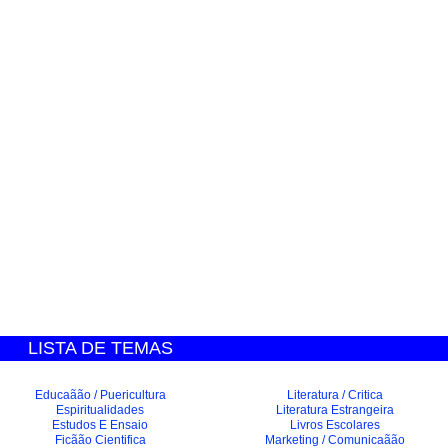
LISTA DE TEMAS
Educaãão / Puericultura
Literatura / Critica
Espiritualidades
Literatura Estrangeira
Estudos E Ensaio
Livros Escolares
Ficãão Cientifica
Marketing / Comunicaãão