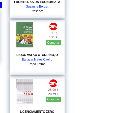
FRONTEIRAS DA ECONOMIA, A
Suzanne Berger
Presenca
1.51 €
1.21 €
Comprar
DIOGO VAI AO OTORRINO, O
Baltazar Matos Caeiro
Papa Letras
25.99 €
20.79 €
Comprar
LICENCIAMENTO ZERO