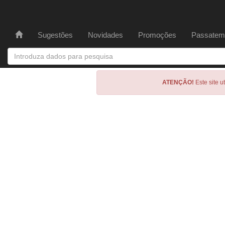
Sugestões
Novidades
Promoções
Passatem
ATENÇÃO!
Este site u