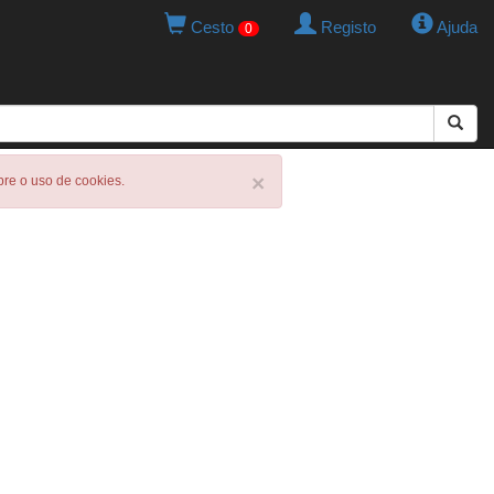
Cesto
Registo
Ajuda
0
×
obre o uso de cookies.