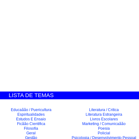
LISTA DE TEMAS
Educaãão / Puericultura
Literatura / Critica
Espiritualidades
Literatura Estrangeira
Estudos E Ensaio
Livros Escolares
Ficãão Cientifica
Marketing / Comunicaãão
Filosofia
Poesia
Geral
Policial
Gestão
Psicologia / Desenvolvimento Pessoal