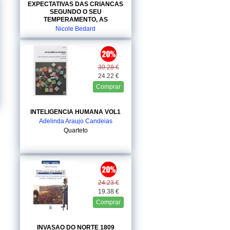
EXPECTATIVAS DAS CRIANCAS
SEGUNDO O SEU
TEMPERAMENTO, AS
Nicole Bedard
Europa America
30.28 €
24.22 €
Comprar
INTELIGENCIA HUMANA VOL1
Adelinda Araujo Candeias
Quarteto
24.23 €
19.38 €
Comprar
INVASAO DO NORTE 1809