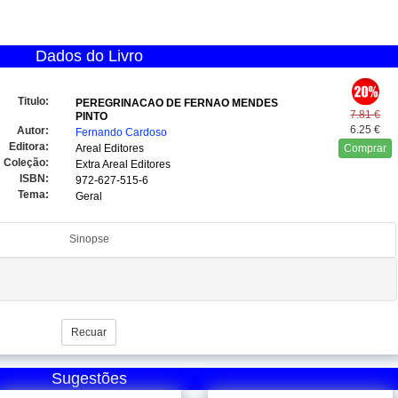
Dados do Livro
Titulo:
PEREGRINACAO DE FERNAO MENDES
7.81 €
PINTO
6.25 €
Autor:
Fernando Cardoso
Editora:
Areal Editores
Comprar
Coleção:
Extra Areal Editores
ISBN:
972-627-515-6
Tema:
Geral
Sinopse
Recuar
Sugestões