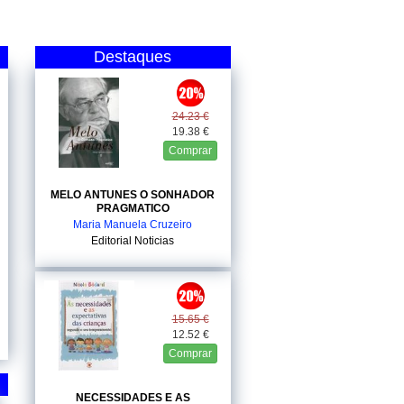
Destaques
24.23 €
19.38 €
Comprar
MELO ANTUNES O SONHADOR
PRAGMATICO
Maria Manuela Cruzeiro
Editorial Noticias
15.65 €
12.52 €
Comprar
NECESSIDADES E AS