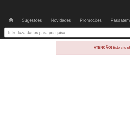
Sugestões
Novidades
Promoções
Passatem
ATENÇÃO!
Este site u