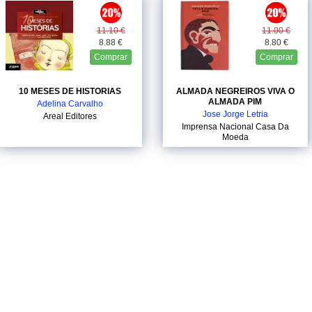
11.10 €
11.00 €
8.88 €
8.80 €
Comprar
Comprar
10 MESES DE HISTORIAS
ALMADA NEGREIROS VIVA O
ALMADA PIM
Adelina Carvalho
Jose Jorge Letria
Areal Editores
Imprensa Nacional Casa Da
Moeda