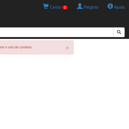
Cesto
Registo
Ajuda
0
×
obre o uso de cookies.