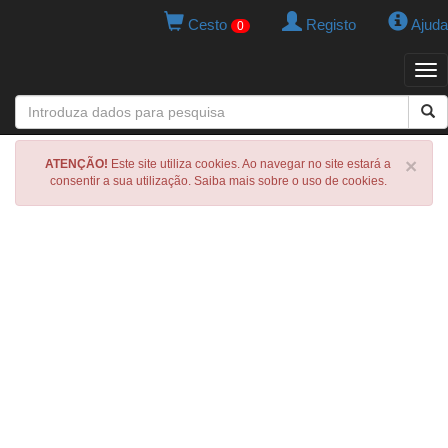
Cesto
Registo
Ajuda
0
Tog
navi
×
ATENÇÃO!
Este site utiliza cookies. Ao navegar no site estará a
consentir a sua utilização. Saiba mais sobre o uso de cookies.