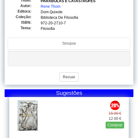
Titulo:
PARABOLAS E CATASTROFES
Autor:
Rene Thom
Editora:
Dom Quixote
Coleção:
Biblioteca De Filosofia
ISBN:
972-20-2710-7
Tema:
Filosofia
Sinopse
Recuar
Sugestões
15.00 €
12.00 €
Comprar