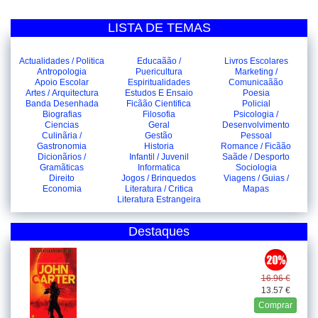
LISTA DE TEMAS
Actualidades / Politica
Educaãão /
Livros Escolares
Antropologia
Puericultura
Marketing /
Apoio Escolar
Espiritualidades
Comunicaãão
Artes / Arquitectura
Estudos E Ensaio
Poesia
Banda Desenhada
Ficãão Cientifica
Policial
Biografias
Filosofia
Psicologia /
Ciencias
Geral
Desenvolvimento
Culinãria /
Gestão
Pessoal
Gastronomia
Historia
Romance / Ficãão
Dicionãrios /
Infantil / Juvenil
Saãde / Desporto
Gramãticas
Informatica
Sociologia
Direito
Jogos / Brinquedos
Viagens / Guias /
Economia
Literatura / Critica
Mapas
Literatura Estrangeira
Destaques
16.96 €
13.57 €
Comprar