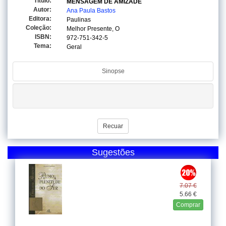
Titulo:
MENSAGEM DE AMIZADE
Autor:
Ana Paula Bastos
Editora:
Paulinas
Coleção:
Melhor Presente, O
ISBN:
972-751-342-5
Tema:
Geral
Sinopse
Recuar
Sugestões
7.07 €
5.66 €
Comprar