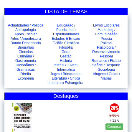
LISTA DE TEMAS
Actualidades / Politica
Educaãão /
Livros Escolares
Antropologia
Puericultura
Marketing /
Apoio Escolar
Espiritualidades
Comunicaãão
Artes / Arquitectura
Estudos E Ensaio
Poesia
Banda Desenhada
Ficãão Cientifica
Policial
Biografias
Filosofia
Psicologia /
Ciencias
Geral
Desenvolvimento
Culinãria /
Gestão
Pessoal
Gastronomia
Historia
Romance / Ficãão
Dicionãrios /
Infantil / Juvenil
Saãde / Desporto
Gramãticas
Informatica
Sociologia
Direito
Jogos / Brinquedos
Viagens / Guias /
Economia
Literatura / Critica
Mapas
Literatura Estrangeira
Destaques
8.90 €
7.12 €
Comprar