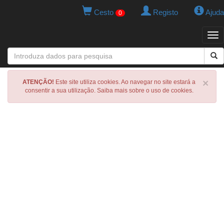
Cesto
Registo
Ajuda
0
Tog
navi
×
ATENÇÃO!
Este site utiliza cookies. Ao navegar no site estará a
consentir a sua utilização. Saiba mais sobre o uso de cookies.