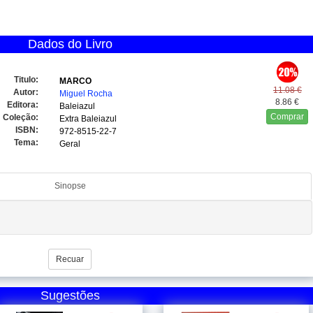
Dados do Livro
Titulo:
MARCO
11.08 €
Autor:
Miguel Rocha
8.86 €
Editora:
Baleiazul
Comprar
Coleção:
Extra Baleiazul
ISBN:
972-8515-22-7
Tema:
Geral
Sinopse
Recuar
Sugestões