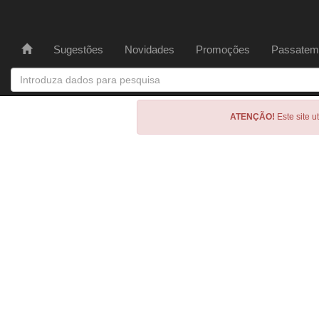
Sugestões
Novidades
Promoções
Passatem
ATENÇÃO!
Este site u