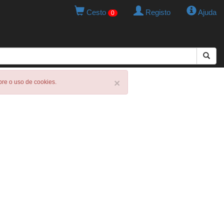
Cesto
Registo
Ajuda
0
×
obre o uso de cookies.