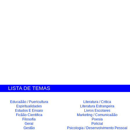
LISTA DE TEMAS
Educaãão / Puericultura
Literatura / Critica
Espiritualidades
Literatura Estrangeira
Estudos E Ensaio
Livros Escolares
Ficãão Cientifica
Marketing / Comunicaãão
Filosofia
Poesia
Geral
Policial
Gestão
Psicologia / Desenvolvimento Pessoal