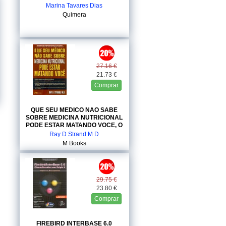
Marina Tavares Dias
Quimera
27.16 €
21.73 €
Comprar
QUE SEU MEDICO NAO SABE
SOBRE MEDICINA NUTRICIONAL
PODE ESTAR MATANDO VOCE, O
Ray D Strand M D
M Books
29.75 €
23.80 €
Comprar
FIREBIRD INTERBASE 6.0