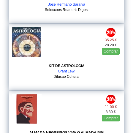
Jose Hermano Saraiva
Seleccoes Reader's Digest
35.25 €
28.20 €
Comprar
KIT DE ASTROLOGIA
Grant Lewi
Difusao Cultural
11.00 €
8.80 €
Comprar
ALMADA NEGREIROS VIVA O ALMADA PIM