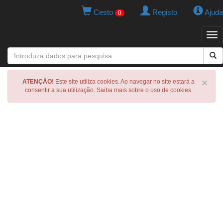
Cesto
Registo
Ajuda
0
Tog
navi
×
ATENÇÃO!
Este site utiliza cookies. Ao navegar no site estará a
consentir a sua utilização. Saiba mais sobre o uso de cookies.