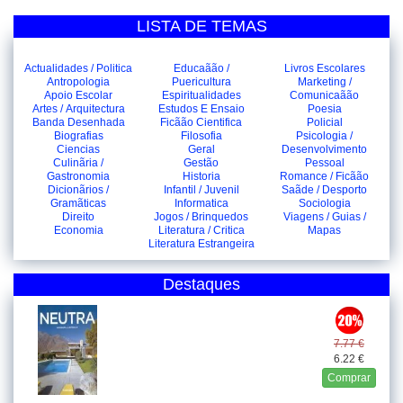
LISTA DE TEMAS
Actualidades / Politica
Educaãão /
Livros Escolares
Antropologia
Puericultura
Marketing /
Apoio Escolar
Espiritualidades
Comunicaãão
Artes / Arquitectura
Estudos E Ensaio
Poesia
Banda Desenhada
Ficãão Cientifica
Policial
Biografias
Filosofia
Psicologia /
Ciencias
Geral
Desenvolvimento
Culinãria /
Gestão
Pessoal
Gastronomia
Historia
Romance / Ficãão
Dicionãrios /
Infantil / Juvenil
Saãde / Desporto
Gramãticas
Informatica
Sociologia
Direito
Jogos / Brinquedos
Viagens / Guias /
Economia
Literatura / Critica
Mapas
Literatura Estrangeira
Destaques
7.77 €
6.22 €
Comprar