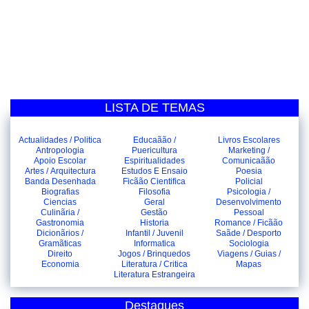
LISTA DE TEMAS
Actualidades / Politica
Educaãão /
Livros Escolares
Antropologia
Puericultura
Marketing /
Apoio Escolar
Espiritualidades
Comunicaãão
Artes / Arquitectura
Estudos E Ensaio
Poesia
Banda Desenhada
Ficãão Cientifica
Policial
Biografias
Filosofia
Psicologia /
Ciencias
Geral
Desenvolvimento
Culinãria /
Gestão
Pessoal
Gastronomia
Historia
Romance / Ficãão
Dicionãrios /
Infantil / Juvenil
Saãde / Desporto
Gramãticas
Informatica
Sociologia
Direito
Jogos / Brinquedos
Viagens / Guias /
Economia
Literatura / Critica
Mapas
Literatura Estrangeira
Destaques