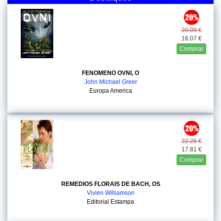
20.09 €
16.07 €
Comprar
FENOMENO OVNI, O
John Michael Greer
Europa America
22.26 €
17.81 €
Comprar
REMEDIOS FLORAIS DE BACH, OS
Vivien Williamson
Editorial Estampa