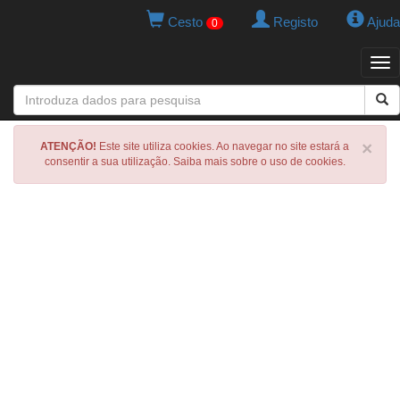
Cesto
Registo
Ajuda
0
Tog
navi
×
ATENÇÃO!
Este site utiliza cookies. Ao navegar no site estará a
consentir a sua utilização. Saiba mais sobre o uso de cookies.