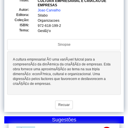
Titulo:
CULTURA EMPRESARIAL E CRIACAO DE
EMPRESAS
Autor:
Joao Carvalho
Editora:
Silabo
Coleção:
Organizacoes
ISBN:
972-618-199-2
Tema:
Gestãƒo
Sinopse
A cultura empresarial Ã© uma variÃ¡vel fulcral para a
compreensÃ£o da dinÃ¢mica da criaÃ§Ã£o de empresas. Esta
obra fornece uma aproximaÃ§Ã£o ao tema na sua tripla
dimensÃ£o: econÃ³mica, cultural e organizacional. Uma
digressÃ£o pelos factores que favorecem e desfavorecem a
criaÃ§Ã£o de empresas.
Recuar
Sugestões