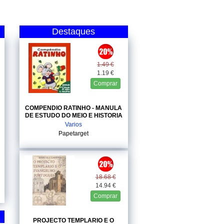
Destaques
1.49 €
1.19 €
Comprar
COMPENDIO RATINHO - MANULA
DE ESTUDO DO MEIO E HISTORIA
Varios
Papetarget
18.68 €
14.94 €
Comprar
PROJECTO TEMPLARIO E O