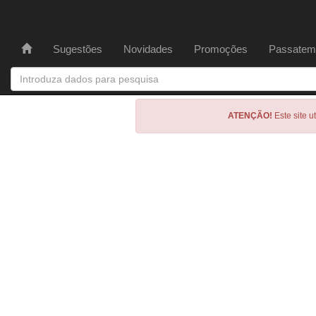
Sugestões
Novidades
Promoções
Passatem
ATENÇÃO!
Este site u