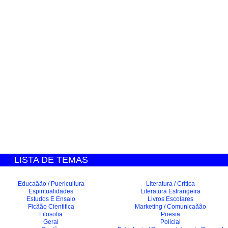
LISTA DE TEMAS
Educaãão / Puericultura
Literatura / Critica
Espiritualidades
Literatura Estrangeira
Estudos E Ensaio
Livros Escolares
Ficãão Cientifica
Marketing / Comunicaãão
Filosofia
Poesia
Geral
Policial