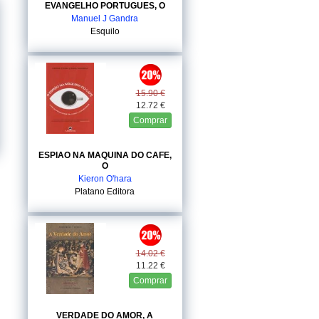
EVANGELHO PORTUGUES, O
Manuel J Gandra
Esquilo
15.90 €
12.72 €
Comprar
ESPIAO NA MAQUINA DO CAFE,
O
Kieron O'hara
Platano Editora
14.02 €
11.22 €
Comprar
VERDADE DO AMOR, A