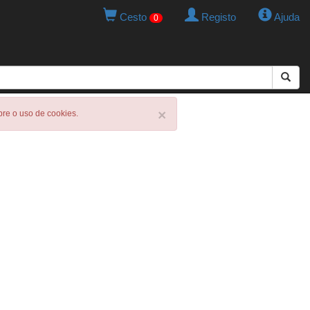
Cesto
Registo
Ajuda
0
×
obre o uso de cookies.