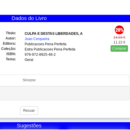
Dados do Livro
Titulo:
CULPA E DESTAS LIBERDADES, A
14.03 €
Autor:
Joao Cerqueira
11.22 €
Editora:
Publicacoes Pena Perfeita
Comprar
Coleção:
Extra Publicacoes Pena Perfeita
ISBN:
978-972-8925-48-2
Tema:
Geral
Sinopse
Recuar
Sugestões