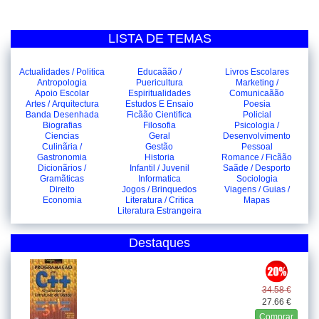
LISTA DE TEMAS
Actualidades / Politica
Educaãão /
Livros Escolares
Antropologia
Puericultura
Marketing /
Apoio Escolar
Espiritualidades
Comunicaãão
Artes / Arquitectura
Estudos E Ensaio
Poesia
Banda Desenhada
Ficãão Cientifica
Policial
Biografias
Filosofia
Psicologia /
Ciencias
Geral
Desenvolvimento
Culinãria /
Gestão
Pessoal
Gastronomia
Historia
Romance / Ficãão
Dicionãrios /
Infantil / Juvenil
Saãde / Desporto
Gramãticas
Informatica
Sociologia
Direito
Jogos / Brinquedos
Viagens / Guias /
Economia
Literatura / Critica
Mapas
Literatura Estrangeira
Destaques
34.58 €
27.66 €
Comprar