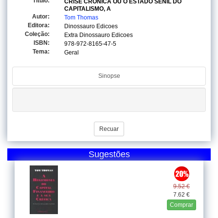
Titulo:
CRISE CRONICA OU O ESTADO SENIL DO
CAPITALISMO, A
Autor:
Tom Thomas
Editora:
Dinossauro Edicoes
Coleção:
Extra Dinossauro Edicoes
ISBN:
978-972-8165-47-5
Tema:
Geral
Sinopse
Recuar
Sugestões
9.52 €
7.62 €
Comprar