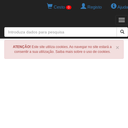
Cesto
Registo
Ajuda
0
Tog
navi
×
ATENÇÃO!
Este site utiliza cookies. Ao navegar no site estará a
consentir a sua utilização. Saiba mais sobre o uso de cookies.