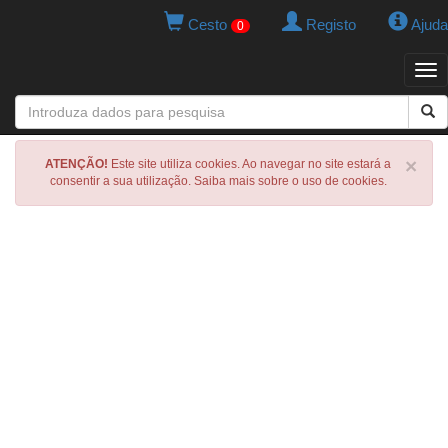
Cesto
Registo
Ajuda
0
Tog
navi
×
ATENÇÃO!
Este site utiliza cookies. Ao navegar no site estará a
consentir a sua utilização. Saiba mais sobre o uso de cookies.