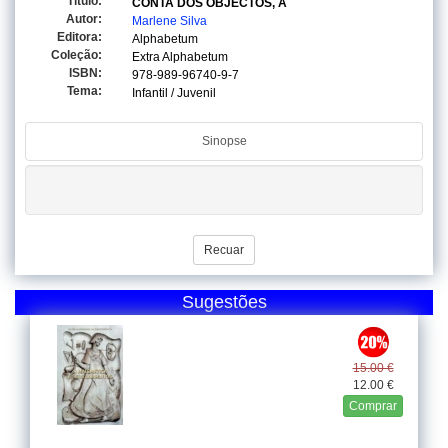
Titulo:
CONTA DOS OBJECTOS, A
Autor:
Marlene Silva
Editora:
Alphabetum
Coleção:
Extra Alphabetum
ISBN:
978-989-96740-9-7
Tema:
Infantil / Juvenil
Sinopse
Recuar
Sugestões
15.00 €
12.00 €
Comprar