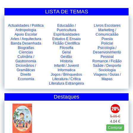
LISTA DE TEMAS
Actualidades / Politica
Educaãão /
Livros Escolares
Antropologia
Puericultura
Marketing /
Apoio Escolar
Espiritualidades
Comunicaãão
Artes / Arquitectura
Estudos E Ensaio
Poesia
Banda Desenhada
Ficãão Cientifica
Policial
Biografias
Filosofia
Psicologia /
Ciencias
Geral
Desenvolvimento
Culinãria /
Gestão
Pessoal
Gastronomia
Historia
Romance / Ficãão
Dicionãrios /
Infantil / Juvenil
Saãde / Desporto
Gramãticas
Informatica
Sociologia
Direito
Jogos / Brinquedos
Viagens / Guias /
Economia
Literatura / Critica
Mapas
Literatura Estrangeira
Destaques
5.05 €
4.04 €
Comprar