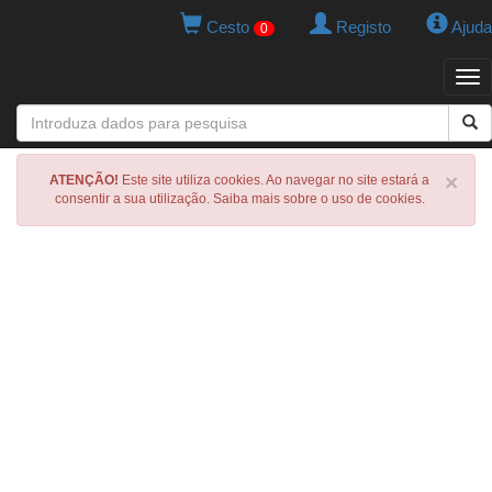
Cesto
Registo
Ajuda
0
Tog
navi
×
ATENÇÃO!
Este site utiliza cookies. Ao navegar no site estará a
consentir a sua utilização. Saiba mais sobre o uso de cookies.