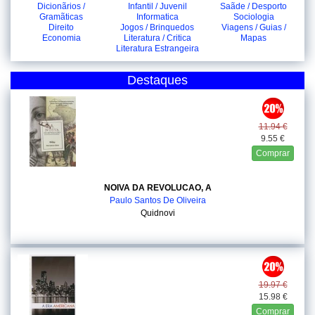
Dicionãrios /
Infantil / Juvenil
Saãde / Desporto
Gramãticas
Informatica
Sociologia
Direito
Jogos / Brinquedos
Viagens / Guias /
Economia
Literatura / Critica
Mapas
Literatura Estrangeira
Destaques
11.94 €
9.55 €
Comprar
NOIVA DA REVOLUCAO, A
Paulo Santos De Oliveira
Quidnovi
19.97 €
15.98 €
Comprar