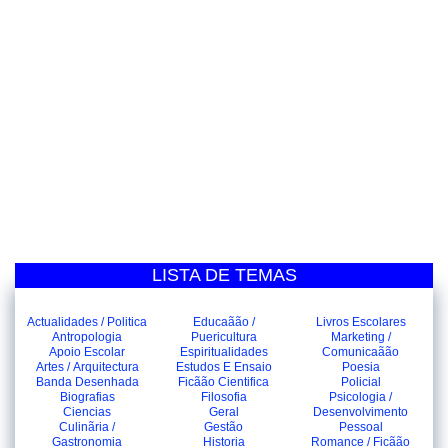
LISTA DE TEMAS
Actualidades / Politica
Educaãão /
Livros Escolares
Antropologia
Puericultura
Marketing /
Apoio Escolar
Espiritualidades
Comunicaãão
Artes / Arquitectura
Estudos E Ensaio
Poesia
Banda Desenhada
Ficãão Cientifica
Policial
Biografias
Filosofia
Psicologia /
Ciencias
Geral
Desenvolvimento
Culinãria /
Gestão
Pessoal
Gastronomia
Historia
Romance / Ficãão