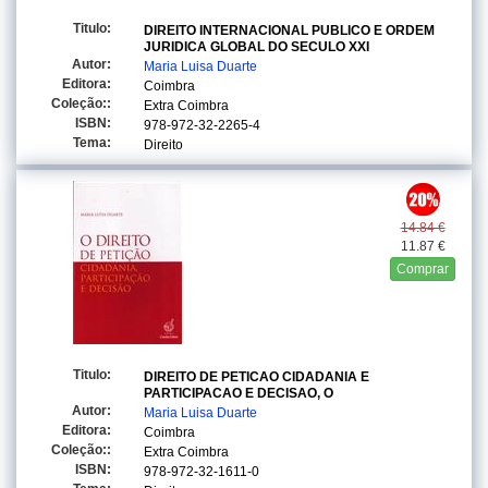
Titulo:
DIREITO INTERNACIONAL PUBLICO E ORDEM
JURIDICA GLOBAL DO SECULO XXI
Autor:
Maria Luisa Duarte
Editora:
Coimbra
Coleção::
Extra Coimbra
ISBN:
978-972-32-2265-4
Tema:
Direito
14.84 €
11.87 €
Comprar
Titulo:
DIREITO DE PETICAO CIDADANIA E
PARTICIPACAO E DECISAO, O
Autor:
Maria Luisa Duarte
Editora:
Coimbra
Coleção::
Extra Coimbra
ISBN:
978-972-32-1611-0