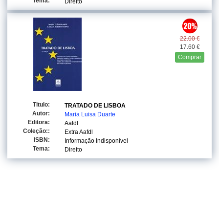
Tema:
Direito
22.00 €
17.60 €
Comprar
Titulo:
TRATADO DE LISBOA
Autor:
Maria Luisa Duarte
Editora:
Aafdl
Coleção::
Extra Aafdl
ISBN:
Informação Indisponível
Tema:
Direito