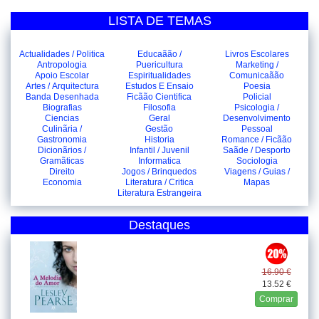
LISTA DE TEMAS
Actualidades / Politica
Educaãão /
Livros Escolares
Antropologia
Puericultura
Marketing /
Apoio Escolar
Espiritualidades
Comunicaãão
Artes / Arquitectura
Estudos E Ensaio
Poesia
Banda Desenhada
Ficãão Cientifica
Policial
Biografias
Filosofia
Psicologia /
Ciencias
Geral
Desenvolvimento
Culinãria /
Gestão
Pessoal
Gastronomia
Historia
Romance / Ficãão
Dicionãrios /
Infantil / Juvenil
Saãde / Desporto
Gramãticas
Informatica
Sociologia
Direito
Jogos / Brinquedos
Viagens / Guias /
Economia
Literatura / Critica
Mapas
Literatura Estrangeira
Destaques
16.90 €
13.52 €
Comprar