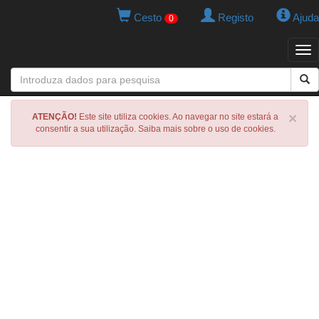
Cesto
Registo
Ajuda
0
Tog
navi
×
ATENÇÃO!
Este site utiliza cookies. Ao navegar no site estará a
consentir a sua utilização. Saiba mais sobre o uso de cookies.