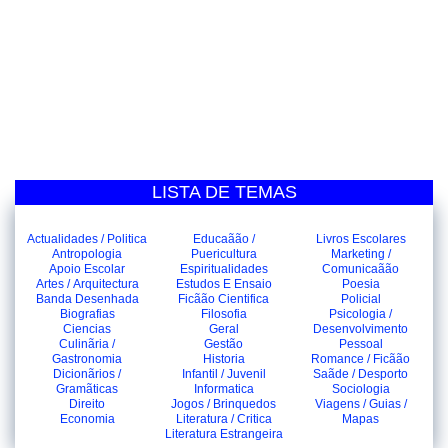
LISTA DE TEMAS
Actualidades / Politica
Educaãão /
Livros Escolares
Antropologia
Puericultura
Marketing /
Apoio Escolar
Espiritualidades
Comunicaãão
Artes / Arquitectura
Estudos E Ensaio
Poesia
Banda Desenhada
Ficãão Cientifica
Policial
Biografias
Filosofia
Psicologia /
Ciencias
Geral
Desenvolvimento
Culinãria /
Gestão
Pessoal
Gastronomia
Historia
Romance / Ficãão
Dicionãrios /
Infantil / Juvenil
Saãde / Desporto
Gramãticas
Informatica
Sociologia
Direito
Jogos / Brinquedos
Viagens / Guias /
Economia
Literatura / Critica
Mapas
Literatura Estrangeira