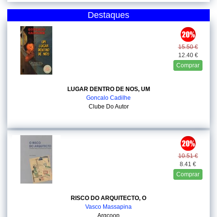
Destaques
15.50 €
12.40 €
Comprar
LUGAR DENTRO DE NOS, UM
Goncalo Cadilhe
Clube Do Autor
10.51 €
8.41 €
Comprar
RISCO DO ARQUITECTO, O
Vasco Massapina
Arqcoop