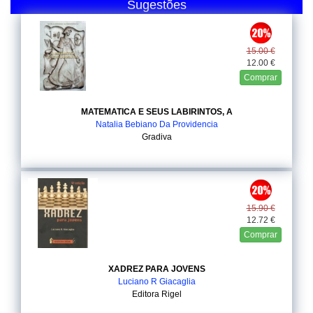
Sugestões
15.00 €
12.00 €
Comprar
MATEMATICA E SEUS LABIRINTOS, A
Natalia Bebiano Da Providencia
Gradiva
15.90 €
12.72 €
Comprar
XADREZ PARA JOVENS
Luciano R Giacaglia
Editora Rigel