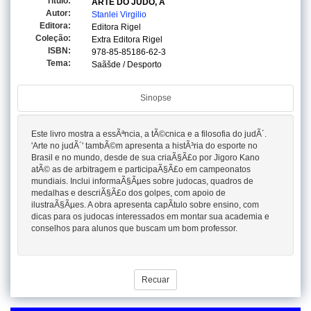
Titulo:
ARTE DO JUDO, A
Autor:
Stanlei Virgilio
Editora:
Editora Rigel
Coleção:
Extra Editora Rigel
ISBN:
978-85-85186-62-3
Tema:
Saãšde / Desporto
Sinopse
Este livro mostra a essÃªncia, a tÃ©cnica e a filosofia do judÃ´.
'Arte no judÃ´' tambÃ©m apresenta a histÃ³ria do esporte no
Brasil e no mundo, desde de sua criaÃ§Ã£o por Jigoro Kano
atÃ© as de arbitragem e participaÃ§Ã£o em campeonatos
mundiais. Inclui informaÃ§Ãµes sobre judocas, quadros de
medalhas e descriÃ§Ã£o dos golpes, com apoio de
ilustraÃ§Ãµes. A obra apresenta capÃ­tulo sobre ensino, com
dicas para os judocas interessados em montar sua academia e
conselhos para alunos que buscam um bom professor.
Recuar