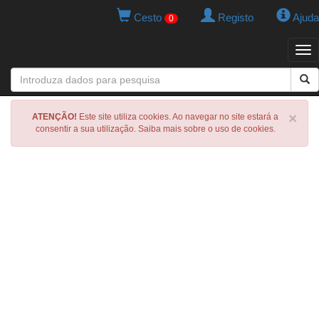
Cesto
Registo
Ajuda
0
Tog
navi
×
ATENÇÃO!
Este site utiliza cookies. Ao navegar no site estará a
consentir a sua utilização. Saiba mais sobre o uso de cookies.