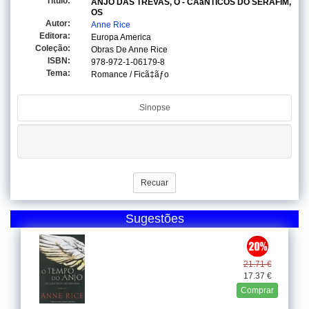
Titulo:
ANJO DAS TREVAS, O - CÃâNTICOS DO SERAFIM,
OS
Autor:
Anne Rice
Editora:
Europa America
Coleção:
Obras De Anne Rice
ISBN:
978-972-1-06179-8
Tema:
Romance / Ficã‡ãƒo
Sinopse
Recuar
Sugestões
21.71 €
17.37 €
Comprar