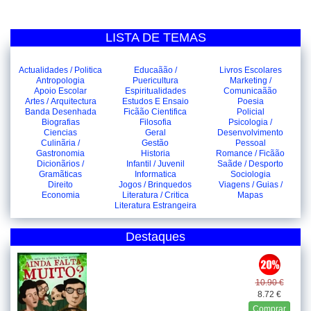
LISTA DE TEMAS
Actualidades / Politica
Educaãão /
Livros Escolares
Antropologia
Puericultura
Marketing /
Apoio Escolar
Espiritualidades
Comunicaãão
Artes / Arquitectura
Estudos E Ensaio
Poesia
Banda Desenhada
Ficãão Cientifica
Policial
Biografias
Filosofia
Psicologia /
Ciencias
Geral
Desenvolvimento
Culinãria /
Gestão
Pessoal
Gastronomia
Historia
Romance / Ficãão
Dicionãrios /
Infantil / Juvenil
Saãde / Desporto
Gramãticas
Informatica
Sociologia
Direito
Jogos / Brinquedos
Viagens / Guias /
Economia
Literatura / Critica
Mapas
Literatura Estrangeira
Destaques
10.90 €
8.72 €
Comprar