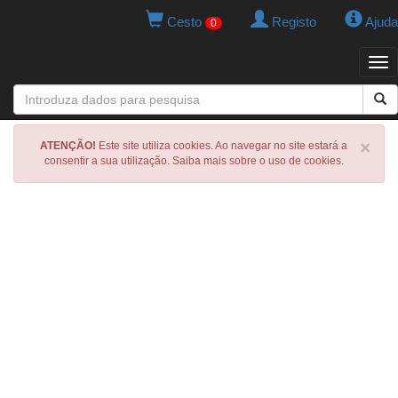
Cesto
Registo
Ajuda
0
Tog
navi
×
ATENÇÃO!
Este site utiliza cookies. Ao navegar no site estará a
consentir a sua utilização. Saiba mais sobre o uso de cookies.