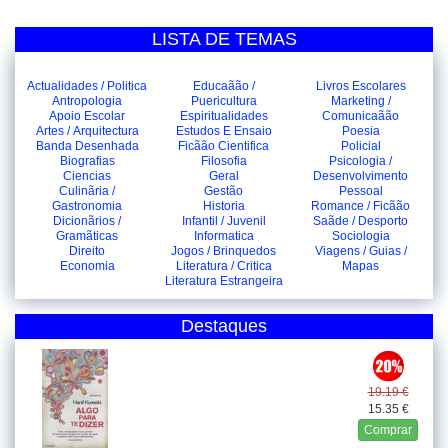
LISTA DE TEMAS
Actualidades / Politica
Educaãão /
Livros Escolares
Antropologia
Puericultura
Marketing /
Apoio Escolar
Espiritualidades
Comunicaãão
Artes / Arquitectura
Estudos E Ensaio
Poesia
Banda Desenhada
Ficãão Cientifica
Policial
Biografias
Filosofia
Psicologia /
Ciencias
Geral
Desenvolvimento
Culinãria /
Gestão
Pessoal
Gastronomia
Historia
Romance / Ficãão
Dicionãrios /
Infantil / Juvenil
Saãde / Desporto
Gramãticas
Informatica
Sociologia
Direito
Jogos / Brinquedos
Viagens / Guias /
Economia
Literatura / Critica
Mapas
Literatura Estrangeira
Destaques
19.19 €
15.35 €
Comprar