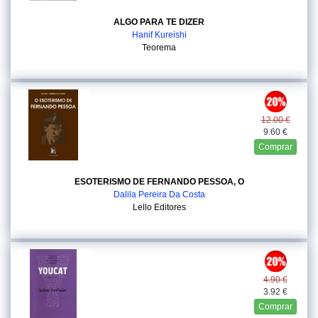
ALGO PARA TE DIZER
Hanif Kureishi
Teorema
12.00 €
9.60 €
Comprar
ESOTERISMO DE FERNANDO PESSOA, O
Dalila Pereira Da Costa
Lello Editores
4.90 €
3.92 €
Comprar