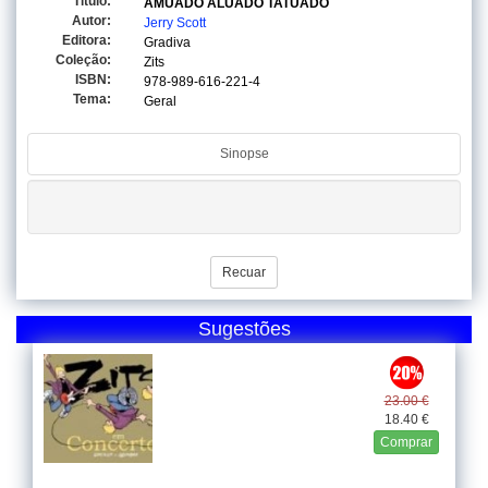
Titulo:
AMUADO ALUADO TATUADO
Autor:
Jerry Scott
Editora:
Gradiva
Coleção:
Zits
ISBN:
978-989-616-221-4
Tema:
Geral
Sinopse
Recuar
Sugestões
23.00 €
18.40 €
Comprar