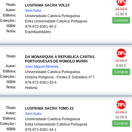
Titulo:
LUSITANIA SACRA VOL23
16.00 €
Autor:
Sem Autor
12.80 €
Editora:
Universidade Catolica Portuguesa
Comprar
Coleção::
Extra Universidade Catolica Portugusa
ISBN:
978-972-8361-40-2
Tema:
Espiritualidades
Titulo:
DA MONARQUIA A REPUBLICA CARTAS
12.00 €
PORTUGUESAS DE ROMOLO MURRI
9.60 €
Autor:
Joao Miguel Almeida
Editora:
Universidade Catolica Portuguesa
Comprar
Coleção::
Historia Religiosa - Fontes E Subsidios
nº 7
ISBN:
978-972-8361-33-4
Tema:
Historia
Titulo:
LUSITANIA SACRA TOMO 22
20.00 €
Autor:
Sem Autor
16.00 €
Editora:
Universidade Catolica Portuguesa
Comprar
Coleção::
Extra Universidade Catolica Portugusa
ISBN:
978-972-8381-34-1