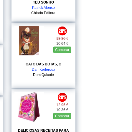
TEU SONHO
Patrick Afonso
Chiado Editora
13.30 €
10.64 €
Comprar
GATO DAS BOTAS, O
Dan Kerleroux
Dom Quixote
12.95 €
10.36 €
Comprar
DELICIOSAS RECEITAS PARA