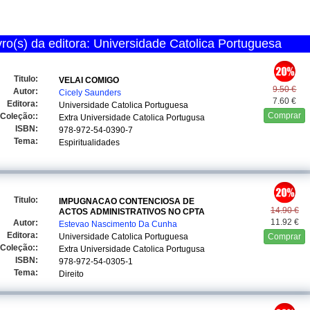
ro(s) da editora: Universidade Catolica Portuguesa
Titulo:
VELAI COMIGO
9.50 €
Autor:
Cicely Saunders
7.60 €
Editora:
Universidade Catolica Portuguesa
Comprar
Coleção::
Extra Universidade Catolica Portugusa
ISBN:
978-972-54-0390-7
Tema:
Espiritualidades
Titulo:
IMPUGNACAO CONTENCIOSA DE
14.90 €
ACTOS ADMINISTRATIVOS NO CPTA
11.92 €
Autor:
Estevao Nascimento Da Cunha
Editora:
Universidade Catolica Portuguesa
Comprar
Coleção::
Extra Universidade Catolica Portugusa
ISBN:
978-972-54-0305-1
Tema:
Direito