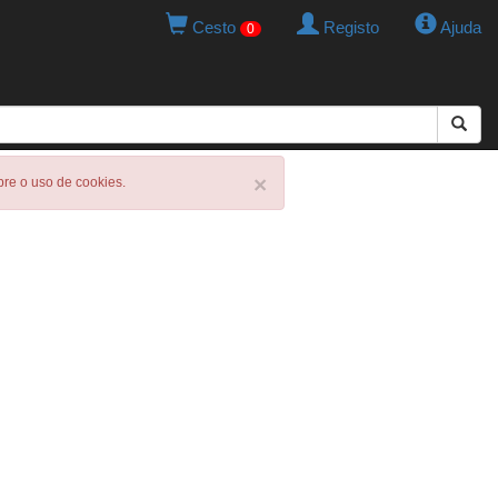
Cesto
Registo
Ajuda
0
×
obre o uso de cookies.