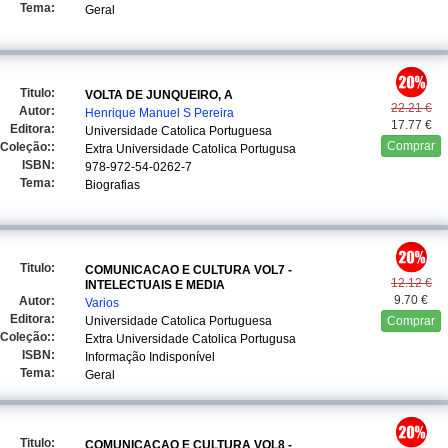
Tema:
Geral
Titulo:
VOLTA DE JUNQUEIRO, A
22.21 €
Autor:
Henrique Manuel S Pereira
17.77 €
Editora:
Universidade Catolica Portuguesa
Comprar
Coleção::
Extra Universidade Catolica Portugusa
ISBN:
978-972-54-0262-7
Tema:
Biografias
Titulo:
COMUNICACAO E CULTURA VOL7 -
12.12 €
INTELECTUAIS E MEDIA
9.70 €
Autor:
Varios
Editora:
Universidade Catolica Portuguesa
Comprar
Coleção::
Extra Universidade Catolica Portugusa
ISBN:
Informação Indisponível
Tema:
Geral
Titulo:
COMUNICACAO E CULTURA VOL8 -