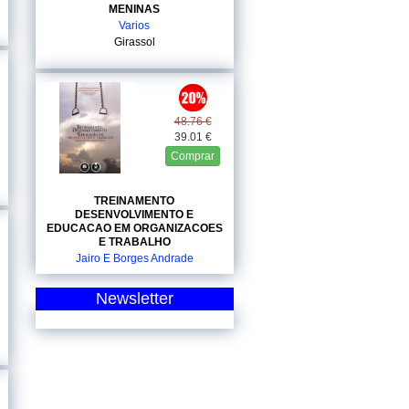
MENINAS
Varios
Girassol
48.76 €
39.01 €
Comprar
TREINAMENTO
DESENVOLVIMENTO E
EDUCACAO EM ORGANIZACOES
E TRABALHO
Jairo E Borges Andrade
Bookman
Newsletter