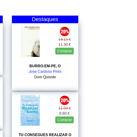
Destaques
14.13 €
11.30 €
Comprar
BURRO-EM-PE, O
Jose Cardoso Pires
Dom Quixote
11.00 €
8.80 €
Comprar
TU CONSEGUES REALIZAR O