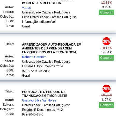
12.12 €
IMAGENS DA REPUBLICA
9.70 €
Autor:
Varios
Editora:
Universidade Catolica Portuguesa
Comprar
Coleção::
Extra Universidade Catolica Portugusa
ISBN:
Informação Indisponível
Tema:
Geral
Titulo:
APRENDIZAGEM AUTO-REGULADA EM
18.17 €
AMBIENTES DE APRENDIZAGEM
ENRIQUECIDOS PELA TECNOLOGIA
14.54 €
Autor:
Roberto Carneiro
Comprar
Editora:
Universidade Catolica Portuguesa
Coleção::
Estudos E Documentos
nº 14
ISBN:
978-972-9045-20-2
Tema:
Geral
Titulo:
PORTUGAL E O PERIODO DE
10.09 €
TRANSICAO EM TIMOR LESTE
8.07 €
Autor:
Gustavo Silva Val Flores
Editora:
Universidade Catolica Portuguesa
Comprar
Coleção::
Estudos E Documentos
nº 12
ISBN:
972-9045-18-6