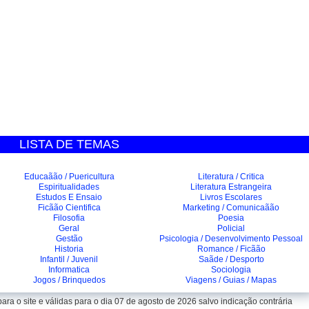
LISTA DE TEMAS
Educaãão / Puericultura
Literatura / Critica
Espiritualidades
Literatura Estrangeira
Estudos E Ensaio
Livros Escolares
Ficãão Cientifica
Marketing / Comunicaãão
Filosofia
Poesia
Geral
Policial
Gestão
Psicologia / Desenvolvimento Pessoal
Historia
Romance / Ficãão
Infantil / Juvenil
Saãde / Desporto
Informatica
Sociologia
Jogos / Brinquedos
Viagens / Guias / Mapas
ra o site e válidas para o dia 07 de agosto de 2026 salvo indicação contrária