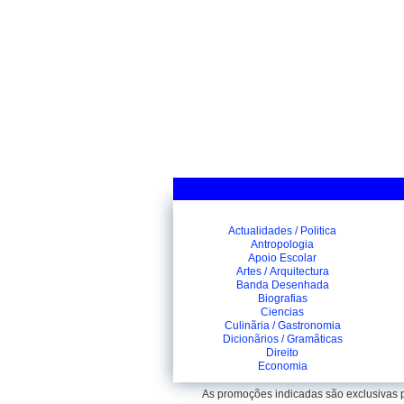
Actualidades / Politica
Antropologia
Apoio Escolar
Artes / Arquitectura
Banda Desenhada
Biografias
Ciencias
Culinãria / Gastronomia
Dicionãrios / Gramãticas
Direito
Economia
As promoções indicadas são exclusivas pa