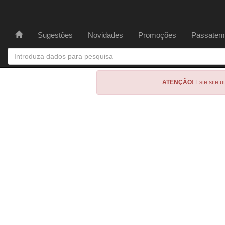
Sugestões
Novidades
Promoções
Passatem
ATENÇÃO!
Este site u