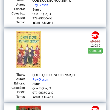
Titulo:
QUE E QUE EU VOU SER, O
Autor:
Ray Gibson
Editora:
Sururu
Coleção::
Que E Que, O
ISBN:
972-99360-4-8
Tema:
Infantil / Juvenil
15.04 €
12.03 €
Comprar
Titulo:
QUE E QUE EU VOU CRIAR, O
Autor:
Ray Gibson
Editora:
Sururu
Coleção::
Que E Que, O
ISBN:
972-99360-3-X
Tema:
Infantil / Juvenil