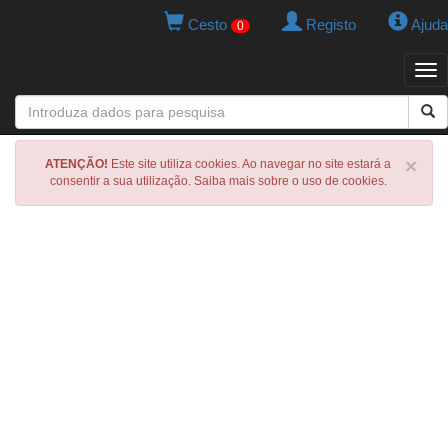
Cesto
Registo
Ajuda
0
Tog
navi
×
ATENÇÃO!
Este site utiliza cookies. Ao navegar no site estará a
consentir a sua utilização. Saiba mais sobre o uso de cookies.