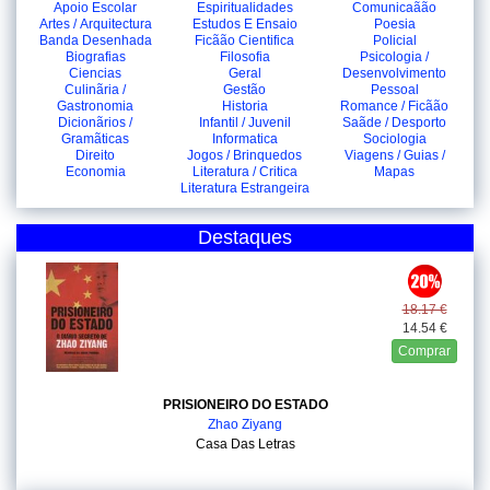
Apoio Escolar
Espiritualidades
Comunicaãão
Artes / Arquitectura
Estudos E Ensaio
Poesia
Banda Desenhada
Ficãão Cientifica
Policial
Biografias
Filosofia
Psicologia /
Ciencias
Geral
Desenvolvimento
Culinãria /
Gestão
Pessoal
Gastronomia
Historia
Romance / Ficãão
Dicionãrios /
Infantil / Juvenil
Saãde / Desporto
Gramãticas
Informatica
Sociologia
Direito
Jogos / Brinquedos
Viagens / Guias /
Economia
Literatura / Critica
Mapas
Literatura Estrangeira
Destaques
18.17 €
14.54 €
Comprar
PRISIONEIRO DO ESTADO
Zhao Ziyang
Casa Das Letras