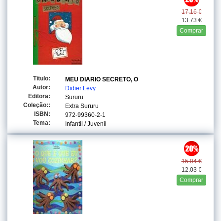
17.16 €
13.73 €
Comprar
Titulo:
MEU DIARIO SECRETO, O
Autor:
Didier Levy
Editora:
Sururu
Coleção::
Extra Sururu
ISBN:
972-99360-2-1
Tema:
Infantil / Juvenil
15.04 €
12.03 €
Comprar