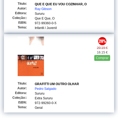
Titulo:
QUE E QUE EU VOU COZINHAR, O
Autor:
Ray Gibson
Editora:
Sururu
Coleção::
Que E Que, O
ISBN:
972-99360-0-5
Tema:
Infantil / Juvenil
20.19 €
16.15 €
Comprar
Titulo:
GRAFITTI UM OUTRO OLHAR
Autor:
Pedro Salgado
Editora:
Sururu
Coleção::
Extra Sururu
ISBN:
972-99260-0-X
Tema:
Geral