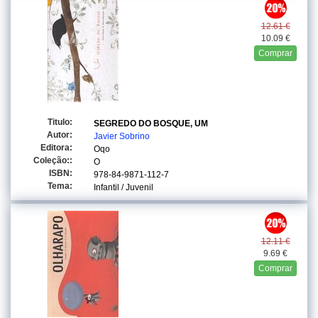
12.61 €
10.09 €
Comprar
Titulo:
SEGREDO DO BOSQUE, UM
Autor:
Javier Sobrino
Editora:
Oqo
Coleção::
O
ISBN:
978-84-9871-112-7
Tema:
Infantil / Juvenil
12.11 €
9.69 €
Comprar