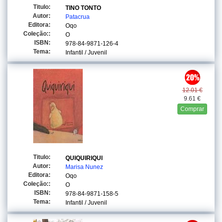
Titulo:
TINO TONTO
Autor:
Patacrua
Editora:
Oqo
Coleção::
O
ISBN:
978-84-9871-126-4
Tema:
Infantil / Juvenil
12.01 €
9.61 €
Comprar
Titulo:
QUIQUIRIQUI
Autor:
Marisa Nunez
Editora:
Oqo
Coleção::
O
ISBN:
978-84-9871-158-5
Tema:
Infantil / Juvenil