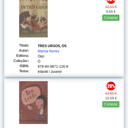
12.11 €
9.69 €
Comprar
Titulo:
TRES URSOS, OS
Autor:
Marisa Nunez
Editora:
Oqo
Coleção::
O
ISBN:
978-84-9871-126-8
Tema:
Infantil / Juvenil
12.61 €
10.09 €
Comprar