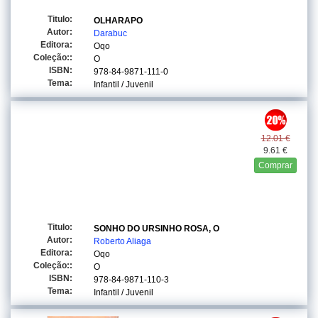
Titulo:
OLHARAPO
Autor:
Darabuc
Editora:
Oqo
Coleção::
O
ISBN:
978-84-9871-111-0
Tema:
Infantil / Juvenil
12.01 €
9.61 €
Comprar
Titulo:
SONHO DO URSINHO ROSA, O
Autor:
Roberto Aliaga
Editora:
Oqo
Coleção::
O
ISBN:
978-84-9871-110-3
Tema:
Infantil / Juvenil