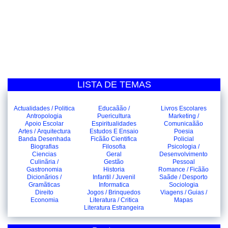
LISTA DE TEMAS
Actualidades / Politica
Educaãão /
Livros Escolares
Antropologia
Puericultura
Marketing /
Apoio Escolar
Espiritualidades
Comunicaãão
Artes / Arquitectura
Estudos E Ensaio
Poesia
Banda Desenhada
Ficãão Cientifica
Policial
Biografias
Filosofia
Psicologia /
Ciencias
Geral
Desenvolvimento
Culinãria /
Gestão
Pessoal
Gastronomia
Historia
Romance / Ficãão
Dicionãrios /
Infantil / Juvenil
Saãde / Desporto
Gramãticas
Informatica
Sociologia
Direito
Jogos / Brinquedos
Viagens / Guias /
Economia
Literatura / Critica
Mapas
Literatura Estrangeira