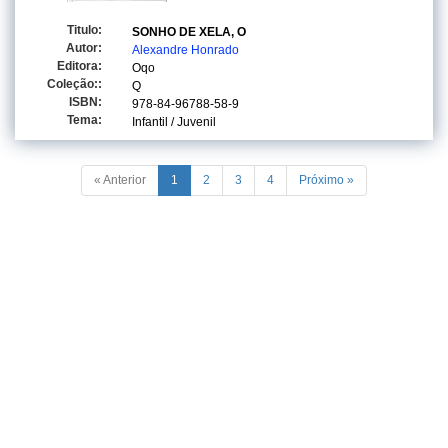
Titulo:
SONHO DE XELA, O
Autor:
Alexandre Honrado
Editora:
Oqo
Coleção::
Q
ISBN:
978-84-96788-58-9
Tema:
Infantil / Juvenil
« Anterior
1
2
3
4
Próximo »