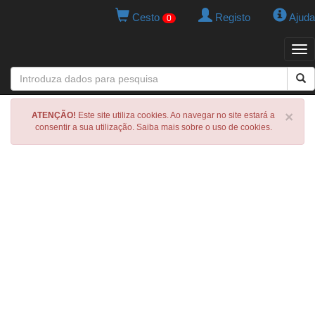
Cesto
Registo
Ajuda
0
Tog
navi
×
ATENÇÃO!
Este site utiliza cookies. Ao navegar no site estará a
consentir a sua utilização. Saiba mais sobre o uso de cookies.