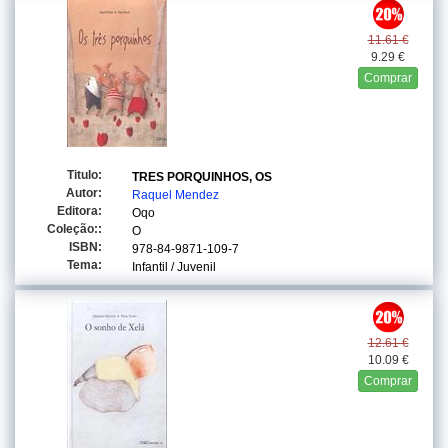
11.61 €
9.29 €
Comprar
Titulo:
TRES PORQUINHOS, OS
Autor:
Raquel Mendez
Editora:
Oqo
Coleção::
O
ISBN:
978-84-9871-109-7
Tema:
Infantil / Juvenil
12.61 €
10.09 €
Comprar