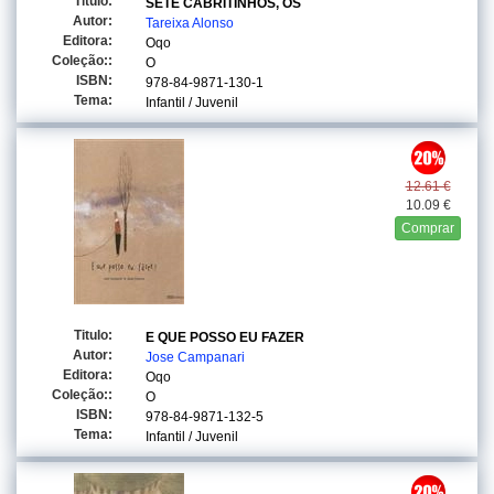
Titulo:
SETE CABRITINHOS, OS
Autor:
Tareixa Alonso
Editora:
Oqo
Coleção::
O
ISBN:
978-84-9871-130-1
Tema:
Infantil / Juvenil
12.61 €
10.09 €
Comprar
Titulo:
E QUE POSSO EU FAZER
Autor:
Jose Campanari
Editora:
Oqo
Coleção::
O
ISBN:
978-84-9871-132-5
Tema:
Infantil / Juvenil