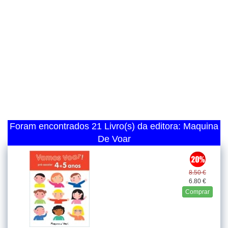
Foram encontrados 21 Livro(s) da editora: Maquina
De Voar
8.50 €
6.80 €
Comprar