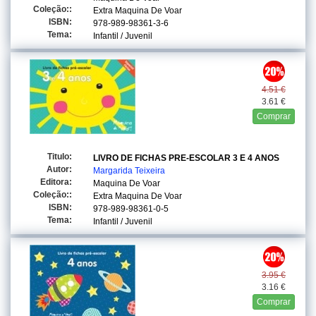
Coleção::
Extra Maquina De Voar
ISBN:
978-989-98361-3-6
Tema:
Infantil / Juvenil
4.51 €
3.61 €
Comprar
Titulo:
LIVRO DE FICHAS PRE-ESCOLAR 3 E 4 ANOS
Autor:
Margarida Teixeira
Editora:
Maquina De Voar
Coleção::
Extra Maquina De Voar
ISBN:
978-989-98361-0-5
Tema:
Infantil / Juvenil
3.95 €
3.16 €
Comprar