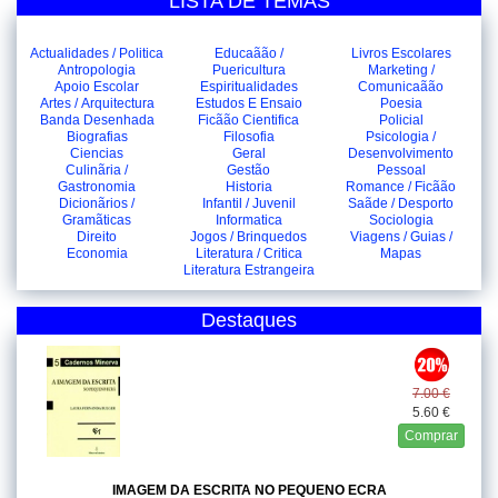
LISTA DE TEMAS
Actualidades / Politica
Educaãão /
Livros Escolares
Antropologia
Puericultura
Marketing /
Apoio Escolar
Espiritualidades
Comunicaãão
Artes / Arquitectura
Estudos E Ensaio
Poesia
Banda Desenhada
Ficãão Cientifica
Policial
Biografias
Filosofia
Psicologia /
Ciencias
Geral
Desenvolvimento
Culinãria /
Gestão
Pessoal
Gastronomia
Historia
Romance / Ficãão
Dicionãrios /
Infantil / Juvenil
Saãde / Desporto
Gramãticas
Informatica
Sociologia
Direito
Jogos / Brinquedos
Viagens / Guias /
Economia
Literatura / Critica
Mapas
Literatura Estrangeira
Destaques
7.00 €
5.60 €
Comprar
IMAGEM DA ESCRITA NO PEQUENO ECRA