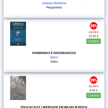
Jacques Mandorla
Pergaminho
13.63 €
10.90 €
Comprar
HARMONIAS E DISSONANCIAS
Varios
Zefiro
12.49 €
9.99 €
Comprar
EDUCACAO E LIBERDADE EM WILHELM REICH