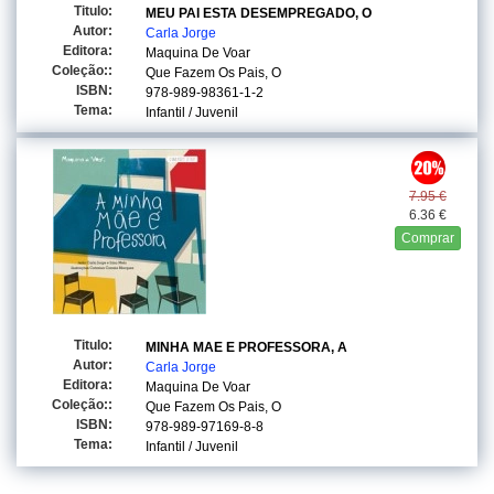
Titulo:
MEU PAI ESTA DESEMPREGADO, O
Autor:
Carla Jorge
Editora:
Maquina De Voar
Coleção::
Que Fazem Os Pais, O
ISBN:
978-989-98361-1-2
Tema:
Infantil / Juvenil
7.95 €
6.36 €
Comprar
Titulo:
MINHA MAE E PROFESSORA, A
Autor:
Carla Jorge
Editora:
Maquina De Voar
Coleção::
Que Fazem Os Pais, O
ISBN:
978-989-97169-8-8
Tema:
Infantil / Juvenil