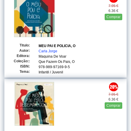
7.95 €
6.36 €
Comprar
Titulo:
MEU PAI E POLICIA, O
Autor:
Carla Jorge
Editora:
Maquina De Voar
Coleção::
Que Fazem Os Pais, O
ISBN:
978-989-97169-9-5
Tema:
Infantil / Juvenil
7.95 €
6.36 €
Comprar