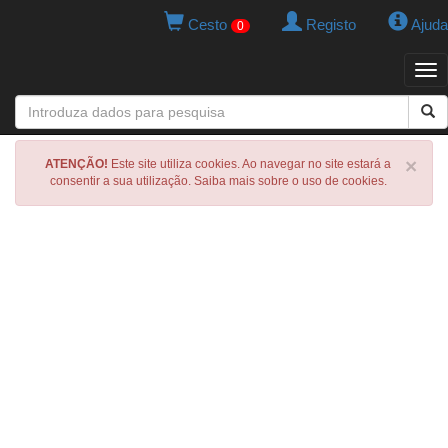
Cesto
Registo
Ajuda
0
Tog
navi
×
ATENÇÃO!
Este site utiliza cookies. Ao navegar no site estará a
consentir a sua utilização. Saiba mais sobre o uso de cookies.